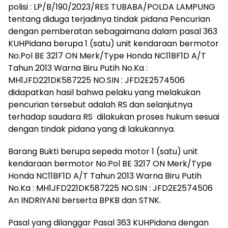
polisi : LP/B/190/2023/RES TUBABA/POLDA LAMPUNG
tentang diduga terjadinya tindak pidana Pencurian
dengan pemberatan sebagaimana dalam pasal 363
KUHPidana berupa 1 (satu) unit kendaraan bermotor
No.Pol BE 3217 ON Merk/Type Honda NC11BF1D A/T
Tahun 2013 Warna Biru Putih No.Ka :
MH1JFD221DK587225 NO.SIN : JFD2E2574506
didapatkan hasil bahwa pelaku yang melakukan
pencurian tersebut adalah RS dan selanjutnya
terhadap saudara RS dilakukan proses hukum sesuai
dengan tindak pidana yang di lakukannya.
Barang Bukti berupa sepeda motor 1 (satu) unit
kendaraan bermotor No.Pol BE 3217 ON Merk/Type
Honda NC11BF1D A/T Tahun 2013 Warna Biru Putih
No.Ka : MH1JFD221DK587225 NO.SIN : JFD2E2574506
An INDRIYANI berserta BPKB dan STNK.
Pasal yang dilanggar Pasal 363 KUHPidana dengan