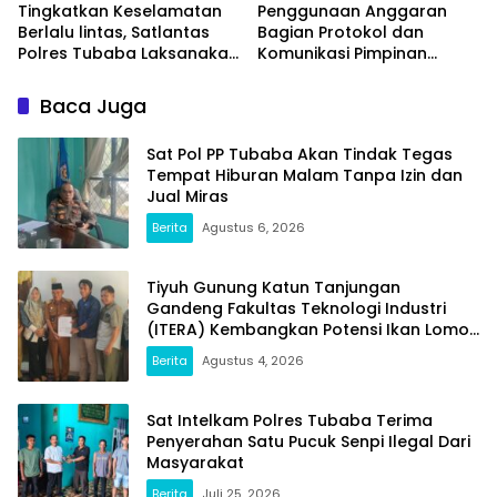
Tingkatkan Keselamatan
Penggunaan Anggaran
Berlalu lintas, Satlantas
Bagian Protokol dan
Polres Tubaba Laksanakan
Komunikasi Pimpinan
Program Police Goes To
Tubaba T.A2025 Diduga
School di SMAN 1 Tumijajar
Syarat Masalah. Ada
Baca Juga
Indikasi Tumpang Tindih
dan Kegiatan Fiktif
Sat Pol PP Tubaba Akan Tindak Tegas
Tempat Hiburan Malam Tanpa Izin dan
Jual Miras
Berita
Agustus 6, 2026
Tiyuh Gunung Katun Tanjungan
Gandeng Fakultas Teknologi Industri
(ITERA) Kembangkan Potensi Ikan Lomou
Menjadi Prodak Unggulan
Berita
Agustus 4, 2026
Sat Intelkam Polres Tubaba Terima
Penyerahan Satu Pucuk Senpi Ilegal Dari
Masyarakat
Berita
Juli 25, 2026