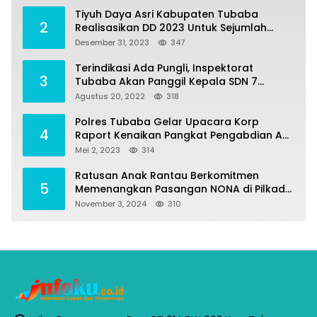
Tiyuh Daya Asri Kabupaten Tubaba
2
Realisasikan DD 2023 Untuk Sejumlah
Program Pembangunan
Desember 31, 2023
347
Terindikasi Ada Pungli, Inspektorat
3
Tubaba Akan Panggil Kepala SDN 7
Penumangan Baru
Agustus 20, 2022
318
Polres Tubaba Gelar Upacara Korp
4
Raport Kenaikan Pangkat Pengabdian AKP
Alaidin Effendi
Mei 2, 2023
314
Ratusan Anak Rantau Berkomitmen
5
Memenangkan Pasangan NONA di Pilkada
Tubaba 2024
November 3, 2024
310