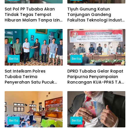
Sat Pol PP Tubaba Akan
Tiyuh Gunung Katun
Tindak Tegas Tempat
Tanjungan Gandeng
Hiburan Malam Tanpa Izin
Fakultas Teknologi Industri
dan Jual Miras
(ITERA) Kembangkan
Potensi Ikan Lomou
Menjadi Prodak Unggulan
Berita
Berita
Sat Intelkam Polres
DPRD Tubaba Gelar Rapat
Tubaba Terima
Paripurna Penyampaian
Penyerahan Satu Pucuk
Rancangan KUA-PPAS T.A
Senpi Ilegal Dari
2027
Masyarakat
Berita
Berita