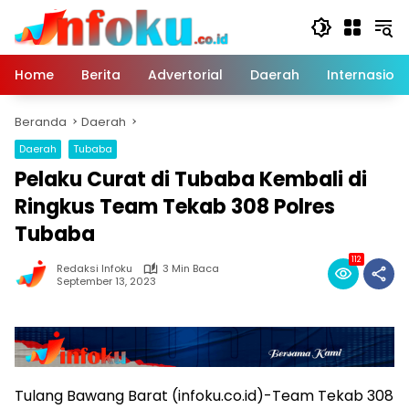
Langsung
ke
konten
Home
Berita
Advertorial
Daerah
Internasiona
Beranda
Daerah
Daerah
Tubaba
Pelaku Curat di Tubaba Kembali di
Ringkus Team Tekab 308 Polres
Tubaba
112
Redaksi Infoku
3 Min Baca
September 13, 2023
Tulang Bawang Barat (infoku.co.id)-Team Tekab 308