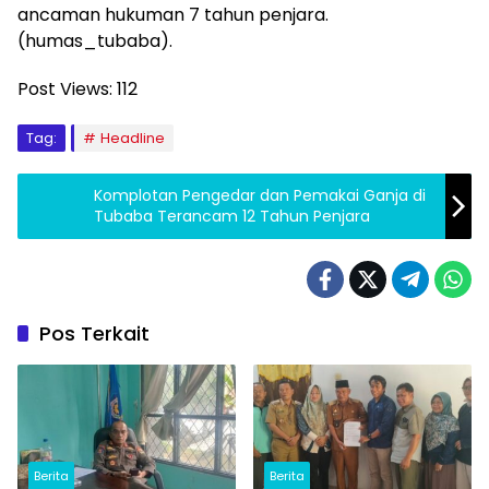
ancaman hukuman 7 tahun penjara.
(humas_tubaba).
Post Views:
112
Tag:
Headline
Komplotan Pengedar dan Pemakai Ganja di
Tubaba Terancam 12 Tahun Penjara
Pos Terkait
Berita
Berita