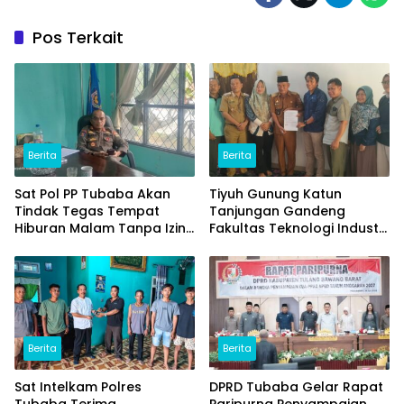
Pos Terkait
Berita
Berita
Sat Pol PP Tubaba Akan
Tiyuh Gunung Katun
Tindak Tegas Tempat
Tanjungan Gandeng
Hiburan Malam Tanpa Izin
Fakultas Teknologi Industri
dan Jual Miras
(ITERA) Kembangkan
Potensi Ikan Lomou
Menjadi Prodak Unggulan
Berita
Berita
Sat Intelkam Polres
DPRD Tubaba Gelar Rapat
Tubaba Terima
Paripurna Penyampaian