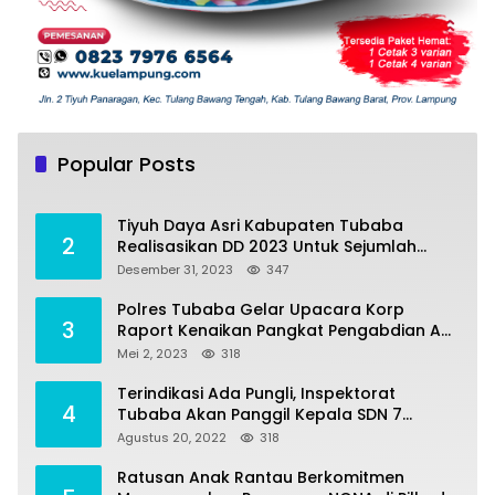
Tiyuh Mulya Kencana Realisasikan Dana
1
Desa tahun 2022 Untuk sejumlah Program
Popular Posts
Pembangunan
Juli 4, 2022
383
Tiyuh Daya Asri Kabupaten Tubaba
2
Realisasikan DD 2023 Untuk Sejumlah
Program Pembangunan
Desember 31, 2023
347
Polres Tubaba Gelar Upacara Korp
3
Raport Kenaikan Pangkat Pengabdian AKP
Alaidin Effendi
Mei 2, 2023
318
Terindikasi Ada Pungli, Inspektorat
4
Tubaba Akan Panggil Kepala SDN 7
Penumangan Baru
Agustus 20, 2022
318
Ratusan Anak Rantau Berkomitmen