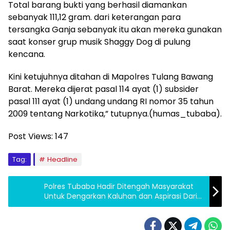
Total barang bukti yang berhasil diamankan
sebanyak 111,12 gram. dari keterangan para
tersangka Ganja sebanyak itu akan mereka gunakan
saat konser grup musik Shaggy Dog di pulung
kencana.
Kini ketujuhnya ditahan di Mapolres Tulang Bawang
Barat. Mereka dijerat pasal 114 ayat (1) subsider
pasal 111 ayat (1) undang undang RI nomor 35 tahun
2009 tentang Narkotika,” tutupnya.(humas_tubaba).
Post Views:
147
Tag:
Headline
Polres Tubaba Hadir Ditengah Masyarakat
Untuk Dengarkan Kaluhan dan Aspirasi Dari
Warga Tubaba