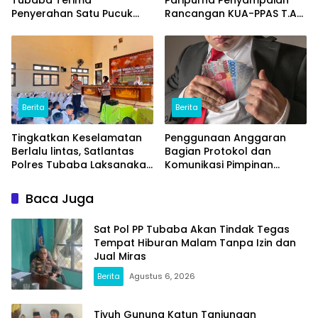
Penyerahan Satu Pucuk
Rancangan KUA-PPAS T.A
Senpi Ilegal Dari
2027
Masyarakat
Berita
Berita
Tingkatkan Keselamatan
Penggunaan Anggaran
Berlalu lintas, Satlantas
Bagian Protokol dan
Polres Tubaba Laksanakan
Komunikasi Pimpinan
Program Police Goes To
Tubaba T.A2025 Diduga
School di SMAN 1 Tumijajar
Syarat Masalah. Ada
Baca Juga
Indikasi Tumpang Tindih
dan Kegiatan Fiktif
Sat Pol PP Tubaba Akan Tindak Tegas
Tempat Hiburan Malam Tanpa Izin dan
Jual Miras
Berita
Agustus 6, 2026
Tiyuh Gunung Katun Tanjungan