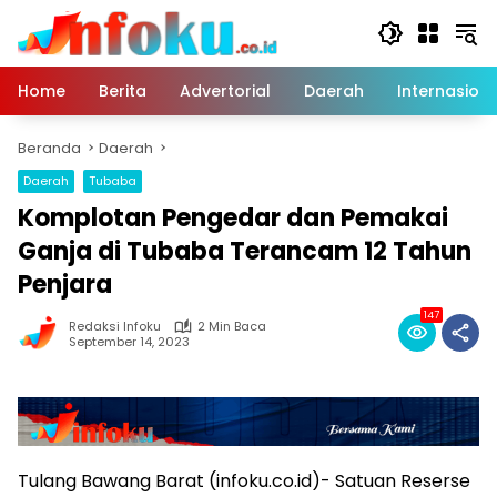
Langsung
ke
konten
Home
Berita
Advertorial
Daerah
Internasiona
Beranda
Daerah
Daerah
Tubaba
Komplotan Pengedar dan Pemakai
Ganja di Tubaba Terancam 12 Tahun
Penjara
147
Redaksi Infoku
2 Min Baca
September 14, 2023
Tulang Bawang Barat (infoku.co.id)- Satuan Reserse