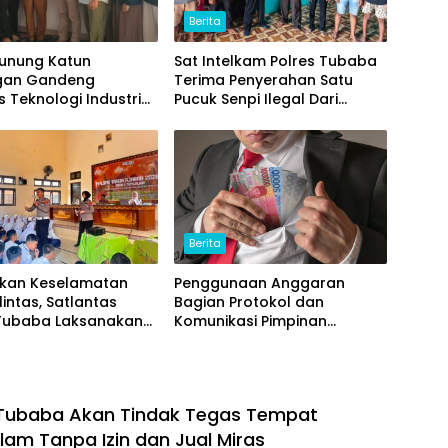
Berita
Gunung Katun
Sat Intelkam Polres Tubaba
gan Gandeng
Terima Penyerahan Satu
s Teknologi Industri
Pucuk Senpi Ilegal Dari
) Kembangkan Potensi
Masyarakat
omou Menjadi Prodak
an
Berita
tkan Keselamatan
Penggunaan Anggaran
lintas, Satlantas
Bagian Protokol dan
 Tubaba Laksanakan
Komunikasi Pimpinan
m Police Goes To
Tubaba T.A2025 Diduga
di SMAN 1 Tumijajar
Syarat Masalah. Ada Indikasi
Tumpang Tindih dan
Kegiatan Fiktif
 Tubaba Akan Tindak Tegas Tempat
lam Tanpa Izin dan Jual Miras