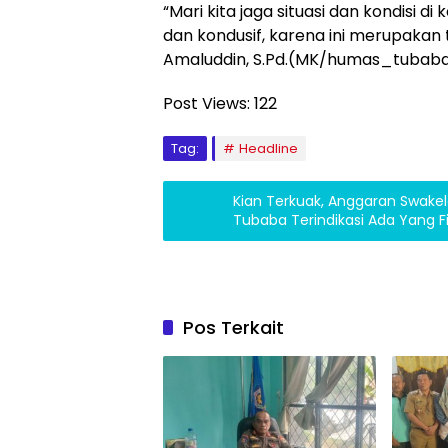
“Mari kita jaga situasi dan kondisi
dan kondusif, karena ini merupakan
Amaluddin, S.Pd.(MK/humas_tubab
Post Views:
122
Tag:
Headline
Kian Terkuak, Anggaran Swakel
Tubaba Terindikasi Ada Yang Fi
Pos Terkait