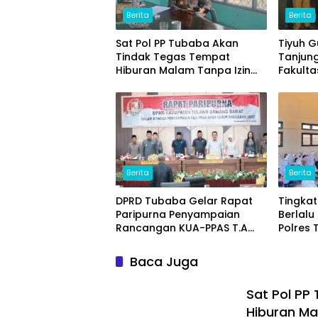
Berita
Berita
Sat Pol PP Tubaba Akan
Tiyuh 
Tindak Tegas Tempat
Tanjun
Hiburan Malam Tanpa Izin
Fakulta
dan Jual Miras
(ITERA
Ikan L
Unggul
Berita
Berita
DPRD Tubaba Gelar Rapat
Tingka
Paripurna Penyampaian
Berlalu 
Rancangan KUA-PPAS T.A
Polres
2027
Progra
School 
Baca Juga
Sat Pol PP
Hiburan Ma