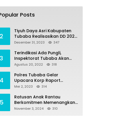
Tiyuh Mulya Kencana
1
Realisasikan Dana Desa
Popular Posts
tahun 2022 Untuk sejumlah
Juli 4, 2022
383
Program Pembangunan
Tiyuh Daya Asri Kabupaten
2
Tubaba Realisasikan DD 2023
Untuk Sejumlah Program
Desember 31, 2023
347
Pembangunan
Terindikasi Ada Pungli,
3
Inspektorat Tubaba Akan
Panggil Kepala SDN 7
Agustus 20, 2022
318
Penumangan Baru
Polres Tubaba Gelar
4
Upacara Korp Raport
Kenaikan Pangkat
Mei 2, 2023
314
Pengabdian AKP Alaidin
Effendi
Ratusan Anak Rantau
5
Berkomitmen Memenangkan
Pasangan NONA di Pilkada
November 3, 2024
310
Tubaba 2024