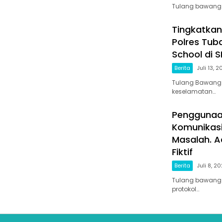
Tulang bawang b
Tingkatkan
Polres Tub
School di S
Berita
Juli 13, 
Tulang Bawang 
keselamatan…
Penggunaa
Komunikasi
Masalah. A
Fiktif
Berita
Juli 8, 2
Tulang bawang 
protokol…