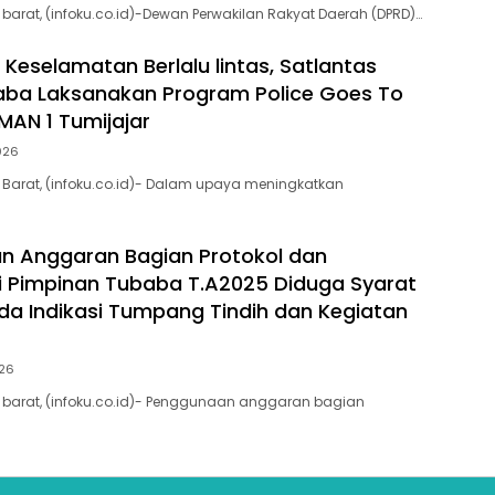
arat, (infoku.co.id)-Dewan Perwakilan Rakyat Daerah (DPRD)…
 Keselamatan Berlalu lintas, Satlantas
aba Laksanakan Program Police Goes To
MAN 1 Tumijajar
2026
Barat, (infoku.co.id)- Dalam upaya meningkatkan
n Anggaran Bagian Protokol dan
 Pimpinan Tubaba T.A2025 Diduga Syarat
da Indikasi Tumpang Tindih dan Kegiatan
026
barat, (infoku.co.id)- Penggunaan anggaran bagian