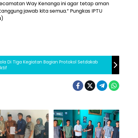
 di kecamatan Way Kenanga ini agar tetap aman
 tanggung jawab kita semua.” Pungkas IPTU
a)
ola Di Tiga Kegiatan Bagian Protokol Setdakab
ktif