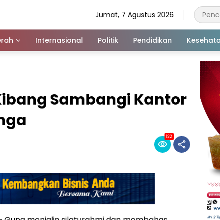
Jumat, 7 Agustus 2026
rah
Internasional
Politik
Pendidikan
Kesehat
Kibang Sambangi Kantor
nga
122
) – Guna menjalin silaturahmi dan membahas