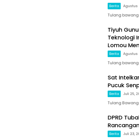
Berita
Agustus 
Tulang bawang ba
Tiyuh Gunu
Teknologi 
Lomou Men
Berita
Agustus 
Tulang bawang b
Sat Intelk
Pucuk Senp
Berita
Juli 25, 
Tulang Bawang 
DPRD Tuba
Rancangan
Berita
Juli 23, 