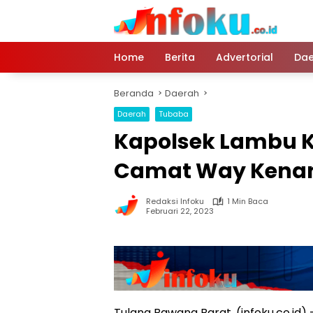
Langsung
ke
konten
Home
Berita
Advertorial
Dae
Beranda
Daerah
Daerah
Tubaba
Kapolsek Lambu 
Camat Way Kena
Redaksi Infoku
1 Min Baca
Februari 22, 2023
Tulang Bawang Barat, (infoku.co.id