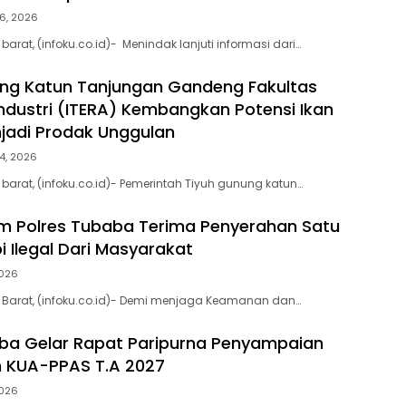
6, 2026
rat, (infoku.co.id)- Menindak lanjuti informasi dari…
ng Katun Tanjungan Gandeng Fakultas
Industri (ITERA) Kembangkan Potensi Ikan
jadi Prodak Unggulan
4, 2026
arat, (infoku.co.id)- Pemerintah Tiyuh gunung katun…
am Polres Tubaba Terima Penyerahan Satu
i Ilegal Dari Masyarakat
2026
Barat, (infoku.co.id)- Demi menjaga Keamanan dan…
ba Gelar Rapat Paripurna Penyampaian
 KUA-PPAS T.A 2027
2026