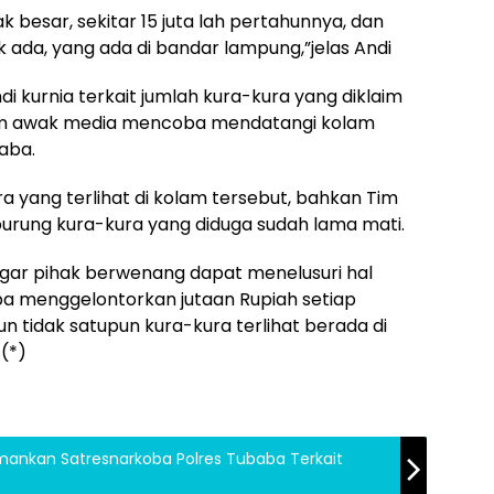
k besar, sekitar 15 juta lah pertahunnya, dan
dak ada, yang ada di bandar lampung,”jelas Andi
kurnia terkait jumlah kura-kura yang diklaim
 Tim awak media mencoba mendatangi kolam
aba.
a yang terlihat di kolam tersebut, bahkan Tim
rung kura-kura yang diduga sudah lama mati.
agar pihak berwenang dapat menelusuri hal
a menggelontorkan jutaan Rupiah setiap
n tidak satupun kura-kura terlihat berada di
(*)
ankan Satresnarkoba Polres Tubaba Terkait