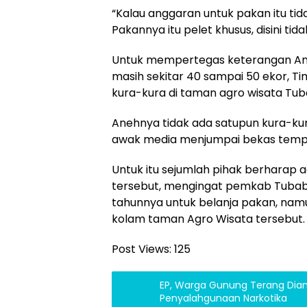
“Kalau anggaran untuk pakan itu tida
Pakannya itu pelet khusus, disini ti
Untuk mempertegas keterangan Andi 
masih sekitar 40 sampai 50 ekor,
kura-kura di taman agro wisata Tub
Anehnya tidak ada satupun kura-kur
awak media menjumpai bekas tempu
Untuk itu sejumlah pihak berharap 
tersebut, mengingat pemkab Tubab
tahunnya untuk belanja pakan, namu
kolam taman Agro Wisata tersebut. 
Post Views:
125
EP, Warga Gunung Terang Diam
Penyalahgunaan Narkotika