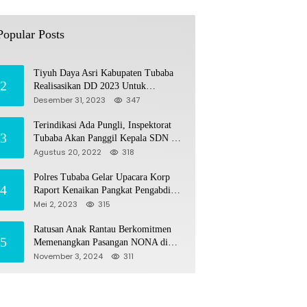
Tiyuh Mulya Kencana Realisasikan
1
Dana Desa tahun 2022 Untuk sejumlah
Popular Posts
Program Pembangunan
Juli 4, 2022
383
Tiyuh Daya Asri Kabupaten Tubaba
2
Realisasikan DD 2023 Untuk
Sejumlah Program Pembangunan
Desember 31, 2023
347
Terindikasi Ada Pungli, Inspektorat
3
Tubaba Akan Panggil Kepala SDN 7
Penumangan Baru
Agustus 20, 2022
318
Polres Tubaba Gelar Upacara Korp
4
Raport Kenaikan Pangkat Pengabdian
AKP Alaidin Effendi
Mei 2, 2023
315
Ratusan Anak Rantau Berkomitmen
5
Memenangkan Pasangan NONA di
Pilkada Tubaba 2024
November 3, 2024
311