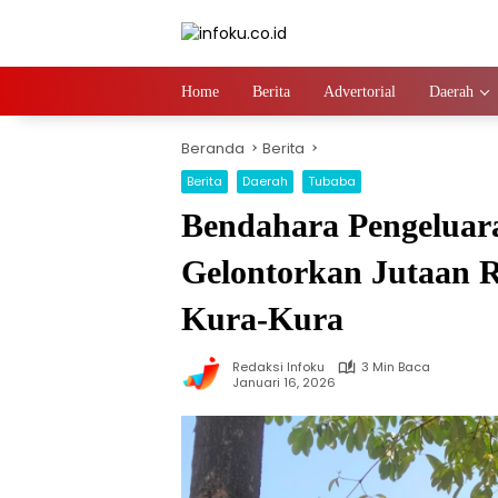
Langsung
ke
konten
Home
Berita
Advertorial
Daerah
Beranda
Berita
Berita
Daerah
Tubaba
Bendahara Pengeluar
Gelontorkan Jutaan 
Kura-Kura
Redaksi Infoku
3 Min Baca
Januari 16, 2026