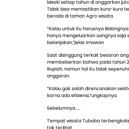
Meski setiap tahun di anggarkan ju
Tidak bisa memastikan kura-kura te
berada di taman Agro wisata.
“Kalau untuk itu harusnya Bidangnya 
hanya mengeluarkan uangnya saja s
belanjakan,”jelas Imawan
Saat disinggung terkait besaran an
membeberkan bahwa pada tahun 202
Rupiah, namun hal itu tidak sepenuhn
anggaran.
“Kalau gak salah direncanakan sekita
karna ada efisiensi,”ungkapnya.
Sebelumnya……
Tempat wisata Tubaba terbengkalai
tak terlihat