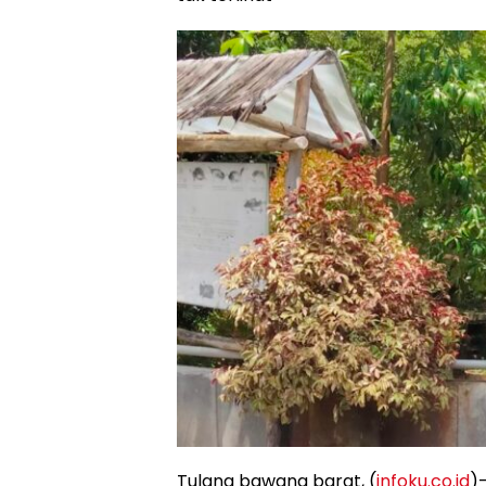
Tulang bawang barat, (
infoku.co.id
)