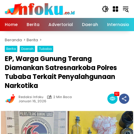
Langsung
ke
konten
Home
Berita
Advertorial
Daerah
Internasiona
Beranda
Berita
Berita
Daerah
Tubaba
EP, Warga Gunung Terang
Diamankan Satresnarkoba Polres
Tubaba Terkait Penyalahgunaan
Narkotika
57
Redaksi Infoku
2 Min Baca
Januari 16, 2026