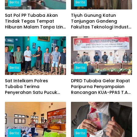
Berita
Berita
Sat Pol PP Tubaba Akan
Tiyuh Gunung Katun
Tindak Tegas Tempat
Tanjungan Gandeng
Hiburan Malam Tanpa Izin
Fakultas Teknologi Industri
dan Jual Miras
(ITERA) Kembangkan
Potensi Ikan Lomou
Menjadi Prodak Unggulan
Berita
Berita
Sat Intelkam Polres
DPRD Tubaba Gelar Rapat
Tubaba Terima
Paripurna Penyampaian
Penyerahan Satu Pucuk
Rancangan KUA-PPAS T.A
Senpi Ilegal Dari
2027
Masyarakat
Berita
Berita