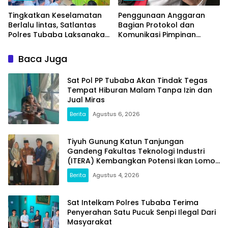
Tingkatkan Keselamatan
Penggunaan Anggaran
Berlalu lintas, Satlantas
Bagian Protokol dan
Polres Tubaba Laksanakan
Komunikasi Pimpinan
Program Police Goes To
Tubaba T.A2025 Diduga
School di SMAN 1 Tumijajar
Syarat Masalah. Ada
Baca Juga
Indikasi Tumpang Tindih
dan Kegiatan Fiktif
Sat Pol PP Tubaba Akan Tindak Tegas
Tempat Hiburan Malam Tanpa Izin dan
Jual Miras
Berita
Agustus 6, 2026
Tiyuh Gunung Katun Tanjungan
Gandeng Fakultas Teknologi Industri
(ITERA) Kembangkan Potensi Ikan Lomou
Menjadi Prodak Unggulan
Berita
Agustus 4, 2026
Sat Intelkam Polres Tubaba Terima
Penyerahan Satu Pucuk Senpi Ilegal Dari
Masyarakat