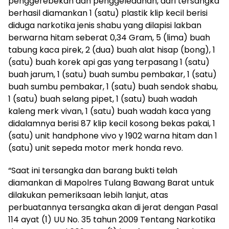
penggerebekan dan penggeledahan, dari tersangka
berhasil diamankan 1 (satu) plastik klip kecil berisi
diduga narkotika jenis shabu yang dilapisi lakban
berwarna hitam seberat 0,34 Gram, 5 (lima) buah
tabung kaca pirek, 2 (dua) buah alat hisap (bong), 1
(satu) buah korek api gas yang terpasang 1 (satu)
buah jarum, 1 (satu) buah sumbu pembakar, 1 (satu)
buah sumbu pembakar, 1 (satu) buah sendok shabu,
1 (satu) buah selang pipet, 1 (satu) buah wadah
kaleng merk vivan, 1 (satu) buah wadah kaca yang
didalamnya berisi 87 klip kecil kosong bekas pakai, 1
(satu) unit handphone vivo y 1902 warna hitam dan 1
(satu) unit sepeda motor merk honda revo.
“Saat ini tersangka dan barang bukti telah
diamankan di Mapolres Tulang Bawang Barat untuk
dilakukan pemeriksaan lebih lanjut, atas
perbuatannya tersangka akan di jerat dengan Pasal
114 ayat (1) UU No. 35 tahun 2009 Tentang Narkotika