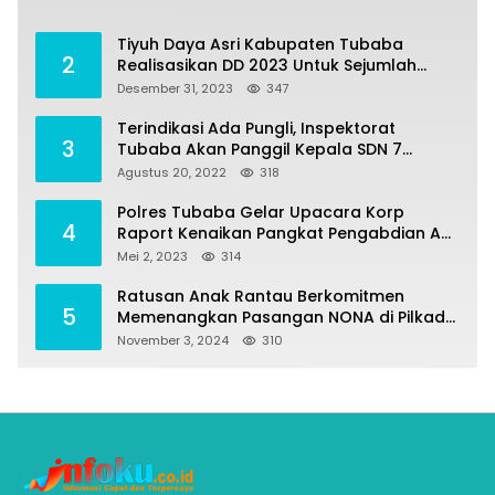
Tiyuh Daya Asri Kabupaten Tubaba
2
Realisasikan DD 2023 Untuk Sejumlah
Program Pembangunan
Desember 31, 2023
347
Terindikasi Ada Pungli, Inspektorat
3
Tubaba Akan Panggil Kepala SDN 7
Penumangan Baru
Agustus 20, 2022
318
Polres Tubaba Gelar Upacara Korp
4
Raport Kenaikan Pangkat Pengabdian AKP
Alaidin Effendi
Mei 2, 2023
314
Ratusan Anak Rantau Berkomitmen
5
Memenangkan Pasangan NONA di Pilkada
Tubaba 2024
November 3, 2024
310