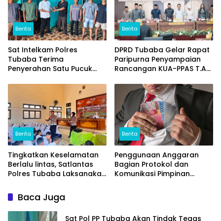
Berita
Berita
Sat Intelkam Polres
DPRD Tubaba Gelar Rapat
Tubaba Terima
Paripurna Penyampaian
Penyerahan Satu Pucuk
Rancangan KUA-PPAS T.A
Senpi Ilegal Dari
2027
Masyarakat
Berita
Berita
Tingkatkan Keselamatan
Penggunaan Anggaran
Berlalu lintas, Satlantas
Bagian Protokol dan
Polres Tubaba Laksanakan
Komunikasi Pimpinan
Program Police Goes To
Tubaba T.A2025 Diduga
School di SMAN 1 Tumijajar
Syarat Masalah. Ada
Baca Juga
Indikasi Tumpang Tindih
dan Kegiatan Fiktif
Sat Pol PP Tubaba Akan Tindak Tegas