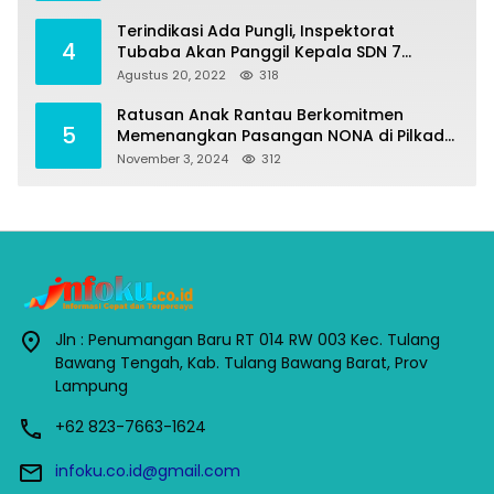
Terindikasi Ada Pungli, Inspektorat
4
Tubaba Akan Panggil Kepala SDN 7
Penumangan Baru
Agustus 20, 2022
318
Ratusan Anak Rantau Berkomitmen
5
Memenangkan Pasangan NONA di Pilkada
Tubaba 2024
November 3, 2024
312
Jln : Penumangan Baru RT 014 RW 003 Kec. Tulang
Bawang Tengah, Kab. Tulang Bawang Barat, Prov
Lampung
+62 823-7663-1624
infoku.co.id@gmail.com