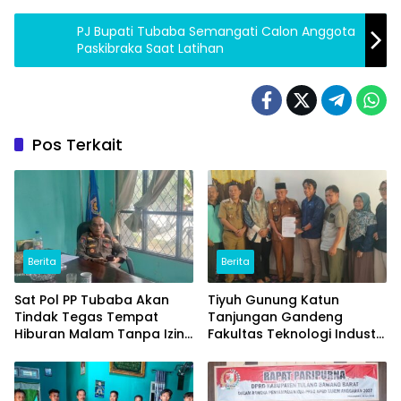
PJ Bupati Tubaba Semangati Calon Anggota
Paskibraka Saat Latihan
Pos Terkait
Berita
Berita
Sat Pol PP Tubaba Akan
Tiyuh Gunung Katun
Tindak Tegas Tempat
Tanjungan Gandeng
Hiburan Malam Tanpa Izin
Fakultas Teknologi Industri
dan Jual Miras
(ITERA) Kembangkan
Potensi Ikan Lomou
Menjadi Prodak Unggulan