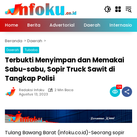
Langsung
ke
konten
Home
Berita
Advertorial
Daerah
Internasiona
Beranda
Daerah
Daerah
Tubaba
Terbukti Menyimpan dan Memakai
Sabu-sabu, Sopir Truck Sawit di
Tangkap Polisi
128
Redaksi Infoku
2 Min Baca
Agustus 13, 2023
Tulang Bawang Barat (infoku.co.id)-Seorang sopir