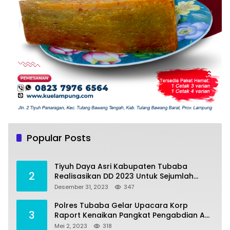
Tiyuh Mulya Kencana Realisasikan Dana
1
Desa tahun 2022 Untuk sejumlah Program
Popular Posts
Pembangunan
Juli 4, 2022
383
Tiyuh Daya Asri Kabupaten Tubaba
2
Realisasikan DD 2023 Untuk Sejumlah
Program Pembangunan
Desember 31, 2023
347
Polres Tubaba Gelar Upacara Korp
3
Raport Kenaikan Pangkat Pengabdian AKP
Alaidin Effendi
Mei 2, 2023
318