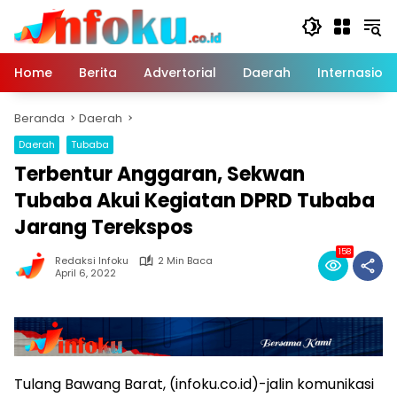
Langsung
ke
konten
Home
Berita
Advertorial
Daerah
Internasiona
Beranda
Daerah
Daerah
Tubaba
Terbentur Anggaran, Sekwan
Tubaba Akui Kegiatan DPRD Tubaba
Jarang Terekspos
158
Redaksi Infoku
2 Min Baca
April 6, 2022
Tulang Bawang Barat, (infoku.co.id)-jalin komunikasi