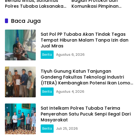
Berlalu lintas, Satlantas
Bagian Protokol dan
Polres Tubaba Laksanakan
Komunikasi Pimpinan
Program Police Goes To
Tubaba T.A2025 Diduga
School di SMAN 1 Tumijajar
Syarat Masalah. Ada
Baca Juga
Indikasi Tumpang Tindih
dan Kegiatan Fiktif
Sat Pol PP Tubaba Akan Tindak Tegas
Tempat Hiburan Malam Tanpa Izin dan
Jual Miras
Berita
Agustus 6, 2026
Tiyuh Gunung Katun Tanjungan
Gandeng Fakultas Teknologi Industri
(ITERA) Kembangkan Potensi Ikan Lomou
Menjadi Prodak Unggulan
Berita
Agustus 4, 2026
Sat Intelkam Polres Tubaba Terima
Penyerahan Satu Pucuk Senpi Ilegal Dari
Masyarakat
Berita
Juli 25, 2026