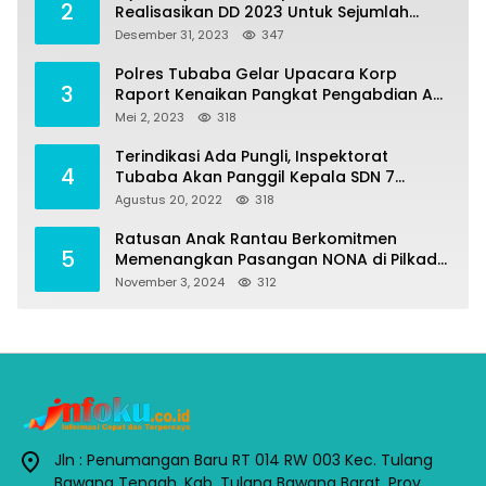
2
Realisasikan DD 2023 Untuk Sejumlah
Program Pembangunan
Desember 31, 2023
347
Polres Tubaba Gelar Upacara Korp
3
Raport Kenaikan Pangkat Pengabdian AKP
Alaidin Effendi
Mei 2, 2023
318
Terindikasi Ada Pungli, Inspektorat
4
Tubaba Akan Panggil Kepala SDN 7
Penumangan Baru
Agustus 20, 2022
318
Ratusan Anak Rantau Berkomitmen
5
Memenangkan Pasangan NONA di Pilkada
Tubaba 2024
November 3, 2024
312
Jln : Penumangan Baru RT 014 RW 003 Kec. Tulang
Bawang Tengah, Kab. Tulang Bawang Barat, Prov