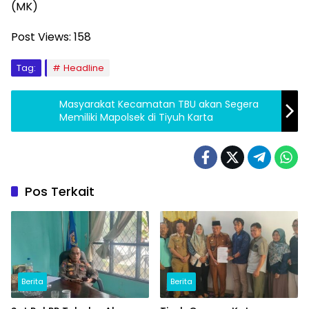
(MK)
Post Views:
158
Tag:
Headline
Masyarakat Kecamatan TBU akan Segera
Memiliki Mapolsek di Tiyuh Karta
Pos Terkait
Berita
Berita