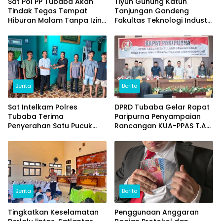
Sat Pol PP Tubaba Akan
Tiyuh Gunung Katun
Tindak Tegas Tempat
Tanjungan Gandeng
Hiburan Malam Tanpa Izin
Fakultas Teknologi Industri
dan Jual Miras
(ITERA) Kembangkan
Potensi Ikan Lomou
Menjadi Prodak Unggulan
Berita
Berita
Sat Intelkam Polres
DPRD Tubaba Gelar Rapat
Tubaba Terima
Paripurna Penyampaian
Penyerahan Satu Pucuk
Rancangan KUA-PPAS T.A
Senpi Ilegal Dari
2027
Masyarakat
Berita
Berita
Tingkatkan Keselamatan
Penggunaan Anggaran