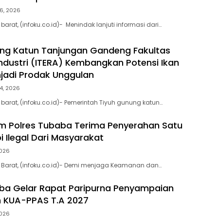
6, 2026
rat, (infoku.co.id)- Menindak lanjuti informasi dari…
ng Katun Tanjungan Gandeng Fakultas
Industri (ITERA) Kembangkan Potensi Ikan
jadi Prodak Unggulan
4, 2026
arat, (infoku.co.id)- Pemerintah Tiyuh gunung katun…
am Polres Tubaba Terima Penyerahan Satu
i Ilegal Dari Masyarakat
2026
Barat, (infoku.co.id)- Demi menjaga Keamanan dan…
ba Gelar Rapat Paripurna Penyampaian
 KUA-PPAS T.A 2027
2026