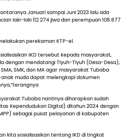
iantaranya Januari sampai Juni 2023 lalu ada
incian laki-laki 112 274 jiwa dan perempuan 108 877
m melakukan perekaman KTP-el.
ialisasikan IKD tersebut kepada masyarakat,
bola dengan mendatangi Tiyuh-Tiyuh (Desa-Desa),
at SMA, SMK, dan MA agar masyarakat Tubaba
ak-anak muda dapat melengkapi dokumen
innya,”terangnya
syarakat Tubaba nantinya diharapkan sudah
titas Kependudukan Digital) ditahun 2024 dengan
(MPP) sebagai pusat pelayanan di kabupaten
n kita sosialisasikan tentang IKD di tingkat