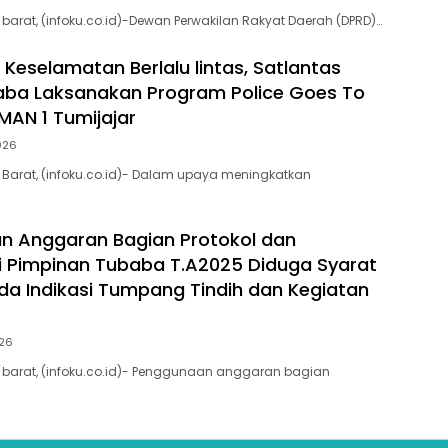
arat, (infoku.co.id)-Dewan Perwakilan Rakyat Daerah (DPRD)…
 Keselamatan Berlalu lintas, Satlantas
aba Laksanakan Program Police Goes To
MAN 1 Tumijajar
2026
Barat, (infoku.co.id)- Dalam upaya meningkatkan
n Anggaran Bagian Protokol dan
 Pimpinan Tubaba T.A2025 Diduga Syarat
da Indikasi Tumpang Tindih dan Kegiatan
026
barat, (infoku.co.id)- Penggunaan anggaran bagian