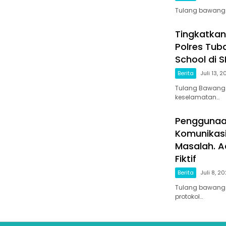
Tulang bawang b
Tingkatkan
Polres Tub
School di S
Berita
Juli 13, 
Tulang Bawang 
keselamatan…
Penggunaa
Komunikasi
Masalah. A
Fiktif
Berita
Juli 8, 2
Tulang bawang 
protokol…