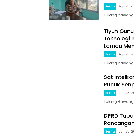
Berita
Agustus 
Tulang bawang ba
Tiyuh Gunu
Teknologi 
Lomou Men
Berita
Agustus 
Tulang bawang b
Sat Intelk
Pucuk Senp
Berita
Juli 25, 
Tulang Bawang 
DPRD Tuba
Rancangan
Berita
Juli 23, 