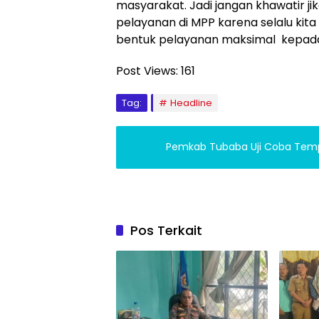
masyarakat. Jadi jangan khawatir j
pelayanan di MPP karena selalu kita
bentuk pelayanan maksimal kepada 
Post Views:
161
Tag:
Headline
Pemkab Tubaba Uji Coba Tem
Pos Terkait