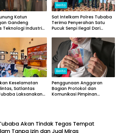
Berita
Gunung Katun
Sat Intelkam Polres Tubaba
gan Gandeng
Terima Penyerahan Satu
s Teknologi Industri
Pucuk Senpi Ilegal Dari
) Kembangkan Potensi
Masyarakat
omou Menjadi Prodak
an
Berita
tkan Keselamatan
Penggunaan Anggaran
lintas, Satlantas
Bagian Protokol dan
 Tubaba Laksanakan
Komunikasi Pimpinan
m Police Goes To
Tubaba T.A2025 Diduga
di SMAN 1 Tumijajar
Syarat Masalah. Ada Indikasi
Tumpang Tindih dan
Kegiatan Fiktif
 Tubaba Akan Tindak Tegas Tempat
lam Tanpa Izin dan Jual Miras