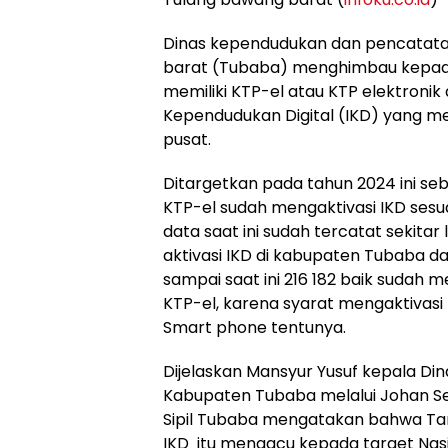
Dinas kependudukan dan pencatatan
barat (Tubaba) menghimbau kepad
memiliki KTP-el atau KTP elektronik 
Kependudukan Digital (IKD) yang m
pusat.
Ditargetkan pada tahun 2024 ini se
KTP-el sudah mengaktivasi IKD sesu
data saat ini sudah tercatat sekitar
aktivasi IKD di kabupaten Tubaba d
sampai saat ini 216 182 baik sudah
KTP-el, karena syarat mengaktivasi 
Smart phone tentunya.
Dijelaskan Mansyur Yusuf kepala Di
Kabupaten Tubaba melalui Johan S
Sipil Tubaba mengatakan bahwa Ta
IKD itu mengacu kepada target Nasio