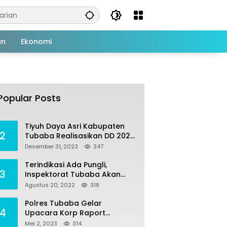
an
Ekonomi
Tiyuh Mulya Kencana
1
Realisasikan Dana Desa
Popular Posts
tahun 2022 Untuk sejumlah
Juli 4, 2022
383
Program Pembangunan
Tiyuh Daya Asri Kabupaten
2
Tubaba Realisasikan DD 2023
Untuk Sejumlah Program
Desember 31, 2023
347
Pembangunan
Terindikasi Ada Pungli,
3
Inspektorat Tubaba Akan
Panggil Kepala SDN 7
Agustus 20, 2022
318
Penumangan Baru
Polres Tubaba Gelar
4
Upacara Korp Raport
Kenaikan Pangkat
Mei 2, 2023
314