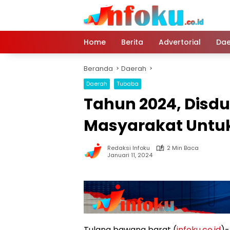
Langsung
ke
konten
Home
Berita
Advertorial
Dae
Beranda
Daerah
Daerah
Tubaba
Tahun 2024, Disd
Masyarakat Untuk
Redaksi Infoku
2 Min Baca
Januari 11, 2024
Tulang bawang barat (
infoku.co.id
)-