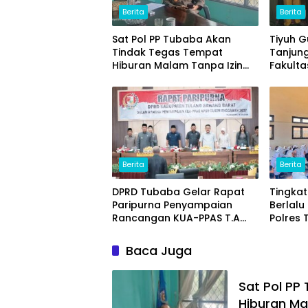
Berita
Berita
Sat Pol PP Tubaba Akan
Tiyuh 
Tindak Tegas Tempat
Tanjun
Hiburan Malam Tanpa Izin
Fakulta
dan Jual Miras
(ITERA
Ikan L
Unggul
Berita
Berita
DPRD Tubaba Gelar Rapat
Tingka
Paripurna Penyampaian
Berlalu 
Rancangan KUA-PPAS T.A
Polres
2027
Progra
School 
Baca Juga
Sat Pol PP
Hiburan Ma