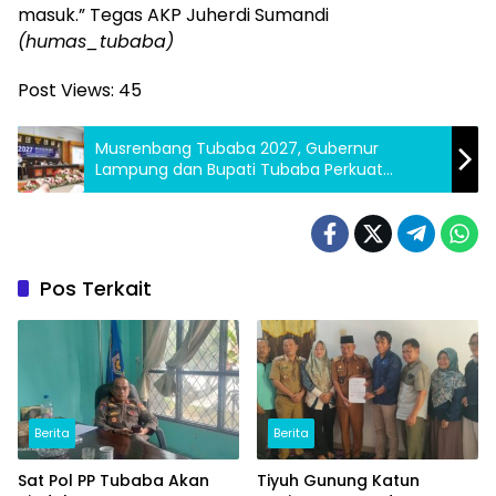
masuk.” Tegas AKP Juherdi Sumandi
(humas_tubaba)
Post Views:
45
Musrenbang Tubaba 2027, Gubernur
Lampung dan Bupati Tubaba Perkuat
Ketahanan Pangan hingga Hilirisasi Desa
Pos Terkait
Berita
Berita
Sat Pol PP Tubaba Akan
Tiyuh Gunung Katun