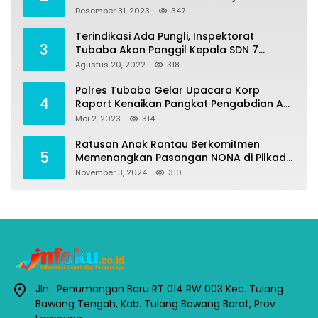
Program Pembangunan
Desember 31, 2023
347
Terindikasi Ada Pungli, Inspektorat
3
Tubaba Akan Panggil Kepala SDN 7
Penumangan Baru
Agustus 20, 2022
318
Polres Tubaba Gelar Upacara Korp
4
Raport Kenaikan Pangkat Pengabdian AKP
Alaidin Effendi
Mei 2, 2023
314
Ratusan Anak Rantau Berkomitmen
5
Memenangkan Pasangan NONA di Pilkada
Tubaba 2024
November 3, 2024
310
Jln : Penumangan Baru RT 014 RW 003 Kec. Tulang
Bawang Tengah, Kab. Tulang Bawang Barat, Prov