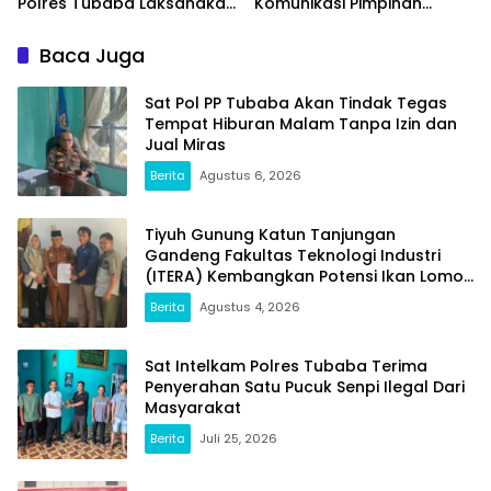
Polres Tubaba Laksanakan
Komunikasi Pimpinan
Program Police Goes To
Tubaba T.A2025 Diduga
School di SMAN 1 Tumijajar
Syarat Masalah. Ada
Baca Juga
Indikasi Tumpang Tindih
dan Kegiatan Fiktif
Sat Pol PP Tubaba Akan Tindak Tegas
Tempat Hiburan Malam Tanpa Izin dan
Jual Miras
Berita
Agustus 6, 2026
Tiyuh Gunung Katun Tanjungan
Gandeng Fakultas Teknologi Industri
(ITERA) Kembangkan Potensi Ikan Lomou
Menjadi Prodak Unggulan
Berita
Agustus 4, 2026
Sat Intelkam Polres Tubaba Terima
Penyerahan Satu Pucuk Senpi Ilegal Dari
Masyarakat
Berita
Juli 25, 2026