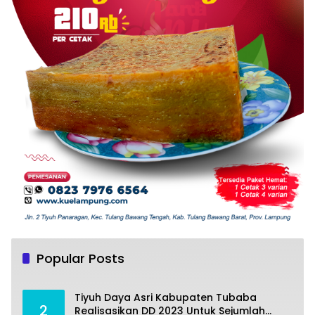
Tiyuh Mulya Kencana Realisasikan Dana
1
Desa tahun 2022 Untuk sejumlah Program
Popular Posts
Pembangunan
Juli 4, 2022
383
Tiyuh Daya Asri Kabupaten Tubaba
2
Realisasikan DD 2023 Untuk Sejumlah