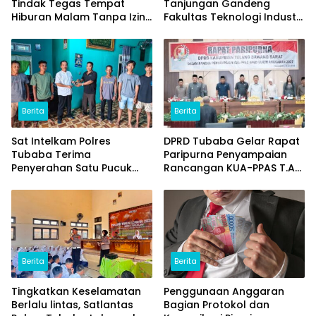
Tindak Tegas Tempat
Tanjungan Gandeng
Hiburan Malam Tanpa Izin
Fakultas Teknologi Industri
dan Jual Miras
(ITERA) Kembangkan
Potensi Ikan Lomou
Menjadi Prodak Unggulan
Berita
Berita
Sat Intelkam Polres
DPRD Tubaba Gelar Rapat
Tubaba Terima
Paripurna Penyampaian
Penyerahan Satu Pucuk
Rancangan KUA-PPAS T.A
Senpi Ilegal Dari
2027
Masyarakat
Berita
Berita
Tingkatkan Keselamatan
Penggunaan Anggaran
Berlalu lintas, Satlantas
Bagian Protokol dan