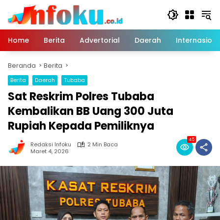
Langsung
ke
konten
Home
Berita
Advertorial
Daerah
Internasiona
Beranda
Berita
Berita
Daerah
Tubaba
Sat Reskrim Polres Tubaba
Kembalikan BB Uang 300 Juta
Rupiah Kepada Pemiliknya
45
Redaksi Infoku
2 Min Baca
Maret 4, 2026