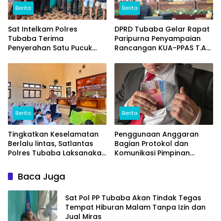
Berita
Berita
Sat Intelkam Polres
DPRD Tubaba Gelar Rapat
Tubaba Terima
Paripurna Penyampaian
Penyerahan Satu Pucuk
Rancangan KUA-PPAS T.A
Senpi Ilegal Dari
2027
Masyarakat
Berita
Berita
Tingkatkan Keselamatan
Penggunaan Anggaran
Berlalu lintas, Satlantas
Bagian Protokol dan
Polres Tubaba Laksanakan
Komunikasi Pimpinan
Program Police Goes To
Tubaba T.A2025 Diduga
School di SMAN 1 Tumijajar
Syarat Masalah. Ada
Baca Juga
Indikasi Tumpang Tindih
dan Kegiatan Fiktif
Sat Pol PP Tubaba Akan Tindak Tegas
Tempat Hiburan Malam Tanpa Izin dan
Jual Miras