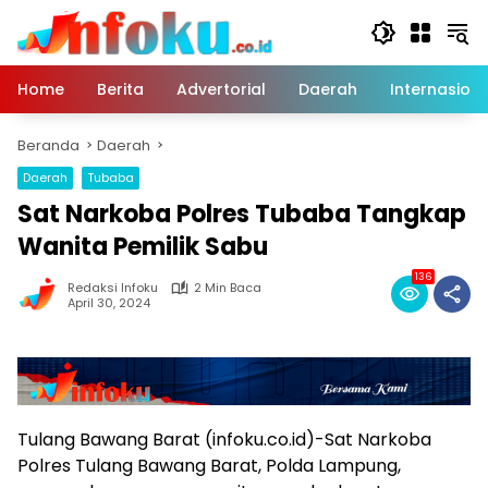
Langsung
ke
konten
Home
Berita
Advertorial
Daerah
Internasiona
Beranda
Daerah
Daerah
Tubaba
Sat Narkoba Polres Tubaba Tangkap
Wanita Pemilik Sabu
136
Redaksi Infoku
2 Min Baca
April 30, 2024
Tulang Bawang Barat (infoku.co.id)-Sat Narkoba
Polres Tulang Bawang Barat, Polda Lampung,