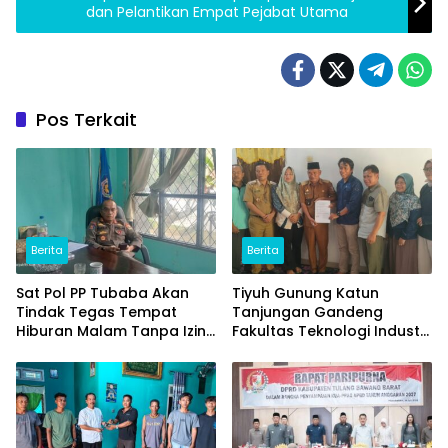
dan Pelantikan Empat Pejabat Utama
Pos Terkait
Berita
Berita
Sat Pol PP Tubaba Akan
Tiyuh Gunung Katun
Tindak Tegas Tempat
Tanjungan Gandeng
Hiburan Malam Tanpa Izin
Fakultas Teknologi Industri
dan Jual Miras
(ITERA) Kembangkan
Potensi Ikan Lomou
Menjadi Prodak Unggulan