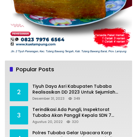
Tiyuh Mulya Kencana Realisasikan Dana
1
Desa tahun 2022 Untuk sejumlah Program
Popular Posts
Pembangunan
Juli 4, 2022
383
Tiyuh Daya Asri Kabupaten Tubaba
2
Realisasikan DD 2023 Untuk Sejumlah
Program Pembangunan
Desember 31, 2023
349
Terindikasi Ada Pungli, Inspektorat
3
Tubaba Akan Panggil Kepala SDN 7
Penumangan Baru
Agustus 20, 2022
320
Polres Tubaba Gelar Upacara Korp