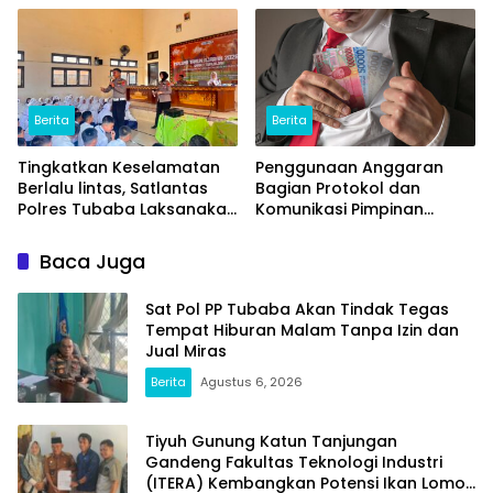
Masyarakat
Berita
Berita
Tingkatkan Keselamatan
Penggunaan Anggaran
Berlalu lintas, Satlantas
Bagian Protokol dan
Polres Tubaba Laksanakan
Komunikasi Pimpinan
Program Police Goes To
Tubaba T.A2025 Diduga
School di SMAN 1 Tumijajar
Syarat Masalah. Ada
Baca Juga
Indikasi Tumpang Tindih
dan Kegiatan Fiktif
Sat Pol PP Tubaba Akan Tindak Tegas
Tempat Hiburan Malam Tanpa Izin dan
Jual Miras
Berita
Agustus 6, 2026
Tiyuh Gunung Katun Tanjungan
Gandeng Fakultas Teknologi Industri
(ITERA) Kembangkan Potensi Ikan Lomou