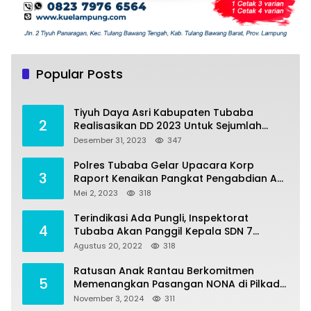
Tiyuh Mulya Kencana Realisasikan Dana
1
Desa tahun 2022 Untuk sejumlah Program
Popular Posts
Pembangunan
Juli 4, 2022
383
Tiyuh Daya Asri Kabupaten Tubaba
2
Realisasikan DD 2023 Untuk Sejumlah
Program Pembangunan
Desember 31, 2023
347
Polres Tubaba Gelar Upacara Korp
3
Raport Kenaikan Pangkat Pengabdian AKP
Alaidin Effendi
Mei 2, 2023
318
Terindikasi Ada Pungli, Inspektorat
4
Tubaba Akan Panggil Kepala SDN 7
Penumangan Baru
Agustus 20, 2022
318
Ratusan Anak Rantau Berkomitmen
5
Memenangkan Pasangan NONA di Pilkada
Tubaba 2024
November 3, 2024
311