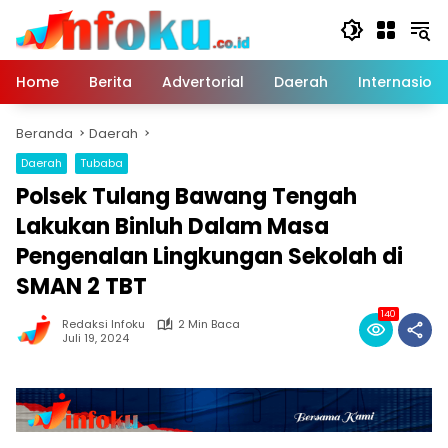
Langsung
ke
konten
Home
Berita
Advertorial
Daerah
Internasiona
Beranda
Daerah
Daerah
Tubaba
Polsek Tulang Bawang Tengah
Lakukan Binluh Dalam Masa
Pengenalan Lingkungan Sekolah di
SMAN 2 TBT
140
Redaksi Infoku
2 Min Baca
Juli 19, 2024