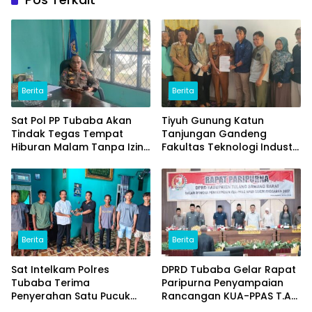
Berita
Berita
Sat Pol PP Tubaba Akan
Tiyuh Gunung Katun
Tindak Tegas Tempat
Tanjungan Gandeng
Hiburan Malam Tanpa Izin
Fakultas Teknologi Industri
dan Jual Miras
(ITERA) Kembangkan
Potensi Ikan Lomou
Menjadi Prodak Unggulan
Berita
Berita
Sat Intelkam Polres
DPRD Tubaba Gelar Rapat
Tubaba Terima
Paripurna Penyampaian
Penyerahan Satu Pucuk
Rancangan KUA-PPAS T.A
Senpi Ilegal Dari
2027