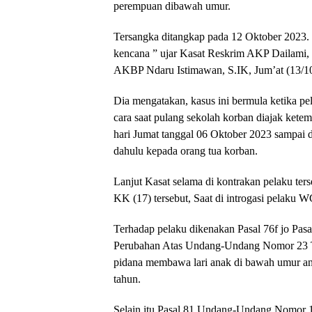
perempuan dibawah umur.
Tersangka ditangkap pada 12 Oktober 2023. 
kencana ” ujar Kasat Reskrim AKP Dailami
AKBP Ndaru Istimawan, S.IK, Jum’at (13/1
Dia mengatakan, kasus ini bermula ketika 
cara saat pulang sekolah korban diajak kete
hari Jumat tanggal 06 Oktober 2023 sampai den
dahulu kepada orang tua korban.
Lanjut Kasat selama di kontrakan pelaku te
KK (17) tersebut, Saat di introgasi pelaku
Terhadap pelaku dikenakan Pasal 76f jo P
Perubahan Atas Undang-Undang Nomor 23 Ta
pidana membawa lari anak di bawah umur a
tahun.
Selain itu Pasal 81 Undang-Undang Nomor 1