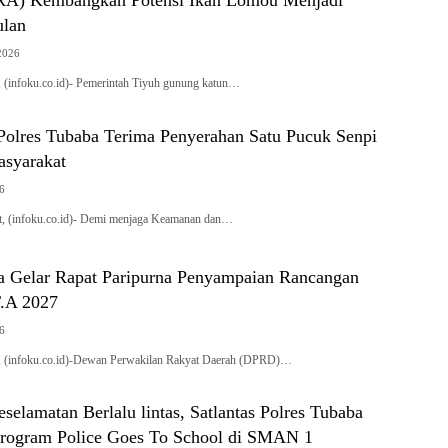
ERA) Kembangkan Potensi Ikan Lomou Menjadi
ulan
2026
, (infoku.co.id)- Pemerintah Tiyuh gunung katun…
 Polres Tubaba Terima Penyerahan Satu Pucuk Senpi
asyarakat
26
, (infoku.co.id)- Demi menjaga Keamanan dan…
Gelar Rapat Paripurna Penyampaian Rancangan
.A 2027
26
, (infoku.co.id)-Dewan Perwakilan Rakyat Daerah (DPRD)…
selamatan Berlalu lintas, Satlantas Polres Tubaba
rogram Police Goes To School di SMAN 1