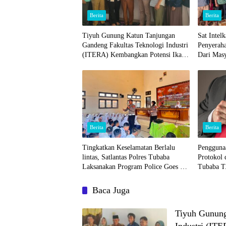
Berita
Berita
Tiyuh Gunung Katun Tanjungan
Sat Intel
Gandeng Fakultas Teknologi Industri
Penyeraha
(ITERA) Kembangkan Potensi Ikan
Dari Mas
Lomou Menjadi Prodak Unggulan
Berita
Berita
Tingkatkan Keselamatan Berlalu
Pengguna
lintas, Satlantas Polres Tubaba
Protokol
Laksanakan Program Police Goes To
Tubaba T
School di SMAN 1 Tumijajar
Masalah.
Tindih da
Baca Juga
Tiyuh Gunung