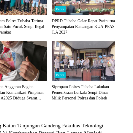
Berita
kam Polres Tubaba Terima
DPRD Tubaba Gelar Rapat Paripurna
n Satu Pucuk Senpi Ilegal
Penyampaian Rancangan KUA-PPAS
yarakat
T.A 2027
Berita
an Anggaran Bagian
Sipropam Polres Tubaba Lakukan
 dan Komunikasi Pimpinan
Pemeriksaan Berkala Senpi Dinas
.A2025 Diduga Syarat
Milik Personel Polres dan Polsek
 Ada Indikasi Tumpang
n Kegiatan Fiktif
 Katun Tanjungan Gandeng Fakultas Teknologi