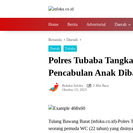
Langsung
ke
konten
Home
Berita
Advertorial
Daerah
Beranda
Daerah
Daerah
Tubaba
Polres Tubaba Tangka
Pencabulan Anak Di
Redaksi Infoku
2 Min Baca
Oktober 13, 2023
Tulang Bawang Barat (infoku.co.id)-Polre
seorang pemuda WC (22 tahun) yang disinyal