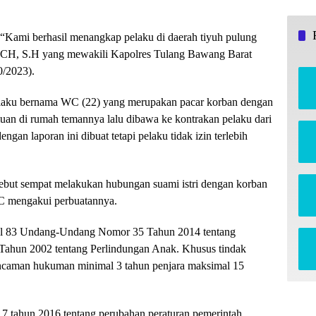
“Kami berhasil menangkap pelaku di daerah tiyuh pulung
, CH, S.H yang mewakili Kapolres Tulang Bawang Barat
0/2023).
pelaku bernama WC (22) yang merupakan pacar korban dengan
muan di rumah temannya lalu dibawa ke kontrakan pelaku dari
gan laporan ini dibuat tetapi pelaku tidak izin terlebih
rsebut sempat melakukan hubungan suami istri dengan korban
 WC mengakui perbuatannya.
asal 83 Undang-Undang Nomor 35 Tahun 2014 tentang
hun 2002 tentang Perlindungan Anak. Khusus tindak
ncaman hukuman minimal 3 tahun penjara maksimal 15
7 tahun 2016 tentang perubahan peraturan pemerintah