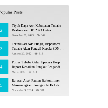
Tiyuh Mulya Kencana Realisasikan
1
Dana Desa tahun 2022 Untuk sejumlah
Popular Posts
Program Pembangunan
Juli 4, 2022
380
Tiyuh Daya Asri Kabupaten Tubaba
2
Realisasikan DD 2023 Untuk
Sejumlah Program Pembangunan
Desember 31, 2023
347
Terindikasi Ada Pungli, Inspektorat
3
Tubaba Akan Panggil Kepala SDN 7
Penumangan Baru
Agustus 20, 2022
318
Polres Tubaba Gelar Upacara Korp
4
Raport Kenaikan Pangkat Pengabdian
AKP Alaidin Effendi
Mei 2, 2023
314
Ratusan Anak Rantau Berkomitmen
5
Memenangkan Pasangan NONA di
Pilkada Tubaba 2024
November 3, 2024
310