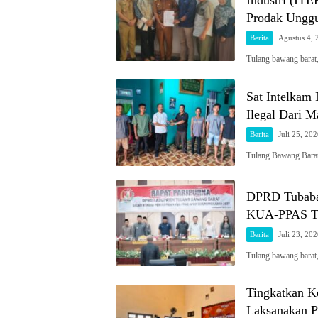
Industri (IT
Prodak Ungg
Berita
Agustus 4, 
Tulang bawang barat
Sat Intelkam
Ilegal Dari M
Berita
Juli 25, 20
Tulang Bawang Barat
DPRD Tubaba 
KUA-PPAS T
Berita
Juli 23, 20
Tulang bawang barat
Tingkatkan Ke
Laksanakan P