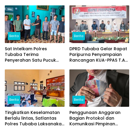
dan Jual Miras
(ITERA) Kembangkan
Potensi Ikan Lomou
Menjadi Prodak Unggulan
Berita
Berita
Sat Intelkam Polres
DPRD Tubaba Gelar Rapat
Tubaba Terima
Paripurna Penyampaian
Penyerahan Satu Pucuk
Rancangan KUA-PPAS T.A
Senpi Ilegal Dari
2027
Masyarakat
Berita
Berita
Tingkatkan Keselamatan
Penggunaan Anggaran
Berlalu lintas, Satlantas
Bagian Protokol dan
Polres Tubaba Laksanakan
Komunikasi Pimpinan
Program Police Goes To
Tubaba T.A2025 Diduga