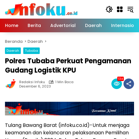
Langsung
ke
konten
Home
Berita
Advertorial
Daerah
Internasiona
Beranda
Daerah
Daerah
Tubaba
Polres Tubaba Perkuat Pengamanan
Gudang Logistik KPU
134
Redaksi Infoku
1 Min Baca
Desember 6, 2023
Tulang Bawang Barat (infoku.co.id)-Untuk menjaga
keamanan dan kelancaran pelaksanaan Pemilihan