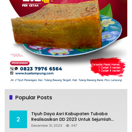
Tiyuh Mulya Kencana Realisasikan Dana
1
Desa tahun 2022 Untuk sejumlah Program
Popular Posts
Pembangunan
Juli 4, 2022
383
Tiyuh Daya Asri Kabupaten Tubaba
2
Realisasikan DD 2023 Untuk Sejumlah
Program Pembangunan
Desember 31, 2023
347