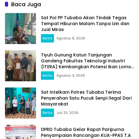
School di SMAN 1 Tumijajar
Syarat Masalah. Ada
Baca Juga
Indikasi Tumpang Tindih
dan Kegiatan Fiktif
Sat Pol PP Tubaba Akan Tindak Tegas
Tempat Hiburan Malam Tanpa Izin dan
Jual Miras
Berita
Agustus 6, 2026
Tiyuh Gunung Katun Tanjungan
Gandeng Fakultas Teknologi Industri
(ITERA) Kembangkan Potensi Ikan Lomou
Menjadi Prodak Unggulan
Berita
Agustus 4, 2026
Sat Intelkam Polres Tubaba Terima
Penyerahan Satu Pucuk Senpi Ilegal Dari
Masyarakat
Berita
Juli 25, 2026
DPRD Tubaba Gelar Rapat Paripurna
Penyampaian Rancangan KUA-PPAS T.A