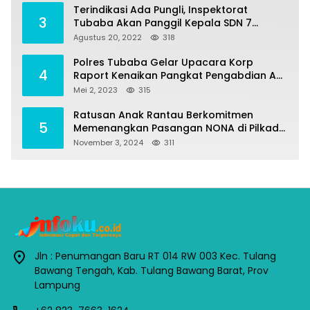
Terindikasi Ada Pungli, Inspektorat
3
Tubaba Akan Panggil Kepala SDN 7
Penumangan Baru
Agustus 20, 2022
318
Polres Tubaba Gelar Upacara Korp
4
Raport Kenaikan Pangkat Pengabdian AKP
Alaidin Effendi
Mei 2, 2023
315
Ratusan Anak Rantau Berkomitmen
5
Memenangkan Pasangan NONA di Pilkada
Tubaba 2024
November 3, 2024
311
Jln : Penumangan Baru RT 014 RW 003 Kec. Tulang
Bawang Tengah, Kab. Tulang Bawang Barat, Prov
Lampung