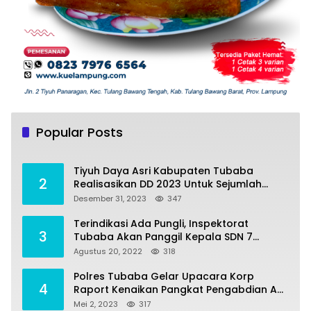
Tiyuh Mulya Kencana Realisasikan Dana
1
Desa tahun 2022 Untuk sejumlah Program
Popular Posts
Pembangunan
Juli 4, 2022
383
Tiyuh Daya Asri Kabupaten Tubaba
2
Realisasikan DD 2023 Untuk Sejumlah
Program Pembangunan
Desember 31, 2023
347
Terindikasi Ada Pungli, Inspektorat
3
Tubaba Akan Panggil Kepala SDN 7
Penumangan Baru
Agustus 20, 2022
318
Polres Tubaba Gelar Upacara Korp
4
Raport Kenaikan Pangkat Pengabdian AKP
Alaidin Effendi
Mei 2, 2023
317