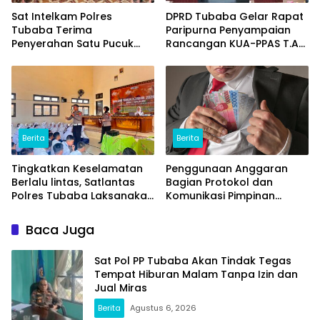
Sat Intelkam Polres
DPRD Tubaba Gelar Rapat
Tubaba Terima
Paripurna Penyampaian
Penyerahan Satu Pucuk
Rancangan KUA-PPAS T.A
Senpi Ilegal Dari
2027
Masyarakat
Berita
Berita
Tingkatkan Keselamatan
Penggunaan Anggaran
Berlalu lintas, Satlantas
Bagian Protokol dan
Polres Tubaba Laksanakan
Komunikasi Pimpinan
Program Police Goes To
Tubaba T.A2025 Diduga
School di SMAN 1 Tumijajar
Syarat Masalah. Ada
Baca Juga
Indikasi Tumpang Tindih
dan Kegiatan Fiktif
Sat Pol PP Tubaba Akan Tindak Tegas
Tempat Hiburan Malam Tanpa Izin dan
Jual Miras
Berita
Agustus 6, 2026