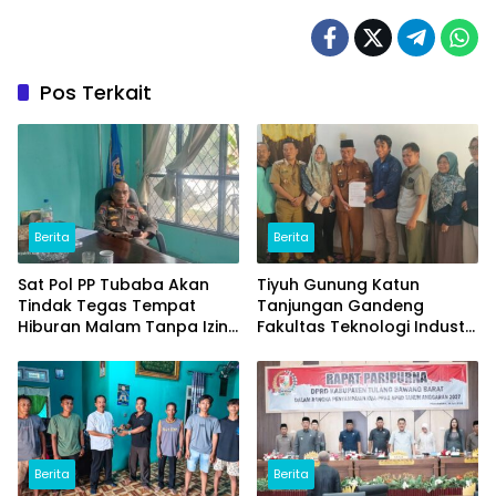
Pos Terkait
Berita
Berita
Sat Pol PP Tubaba Akan
Tiyuh Gunung Katun
Tindak Tegas Tempat
Tanjungan Gandeng
Hiburan Malam Tanpa Izin
Fakultas Teknologi Industri
dan Jual Miras
(ITERA) Kembangkan
Potensi Ikan Lomou
Menjadi Prodak Unggulan
Berita
Berita