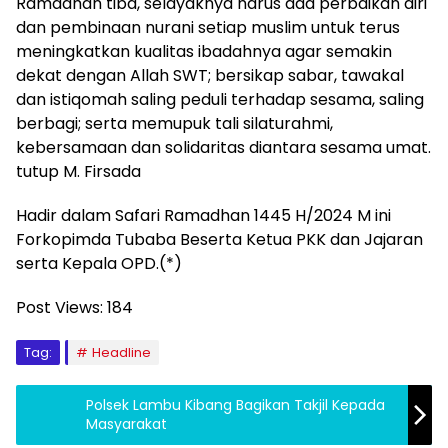
Ramadhan tiba, selayaknya harus ada perbaikan diri
dan pembinaan nurani setiap muslim untuk terus
meningkatkan kualitas ibadahnya agar semakin
dekat dengan Allah SWT; bersikap sabar, tawakal
dan istiqomah saling peduli terhadap sesama, saling
berbagi; serta memupuk tali silaturahmi,
kebersamaan dan solidaritas diantara sesama umat.
tutup M. Firsada
Hadir dalam Safari Ramadhan 1445 H/2024 M ini
Forkopimda Tubaba Beserta Ketua PKK dan Jajaran
serta Kepala OPD.(*)
Post Views:
184
Tag:
Headline
Polsek Lambu Kibang Bagikan Takjil Kepada
Masyarakat