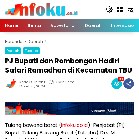
Langsung
ke
konten
Home
Berita
Advertorial
Daerah
Internasiona
Beranda
Daerah
Daerah
Tubaba
PJ Bupati dan Rombongan Hadiri
Safari Ramadhan di Kecamatan TBU
184
Redaksi Infoku
2 Min Baca
Maret 27, 2024
Tulang bawang barat (
infoku.co.id
)-Penjabat (Pj)
Bupati Tulang Bawang Barat (Tubaba) Drs. M.