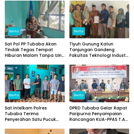
Berita
Berita
Sat Pol PP Tubaba Akan
Tiyuh Gunung Katun
Tindak Tegas Tempat
Tanjungan Gandeng
Hiburan Malam Tanpa Izin
Fakultas Teknologi Industri
dan Jual Miras
(ITERA) Kembangkan
Potensi Ikan Lomou
Menjadi Prodak Unggulan
Berita
Berita
Sat Intelkam Polres
DPRD Tubaba Gelar Rapat
Tubaba Terima
Paripurna Penyampaian
Penyerahan Satu Pucuk
Rancangan KUA-PPAS T.A
Senpi Ilegal Dari
2027
Masyarakat