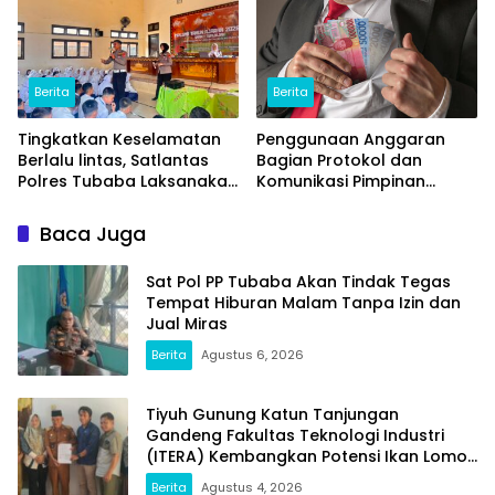
Berita
Berita
Tingkatkan Keselamatan
Penggunaan Anggaran
Berlalu lintas, Satlantas
Bagian Protokol dan
Polres Tubaba Laksanakan
Komunikasi Pimpinan
Program Police Goes To
Tubaba T.A2025 Diduga
School di SMAN 1 Tumijajar
Syarat Masalah. Ada
Baca Juga
Indikasi Tumpang Tindih
dan Kegiatan Fiktif
Sat Pol PP Tubaba Akan Tindak Tegas
Tempat Hiburan Malam Tanpa Izin dan
Jual Miras
Berita
Agustus 6, 2026
Tiyuh Gunung Katun Tanjungan
Gandeng Fakultas Teknologi Industri
(ITERA) Kembangkan Potensi Ikan Lomou
Menjadi Prodak Unggulan
Berita
Agustus 4, 2026