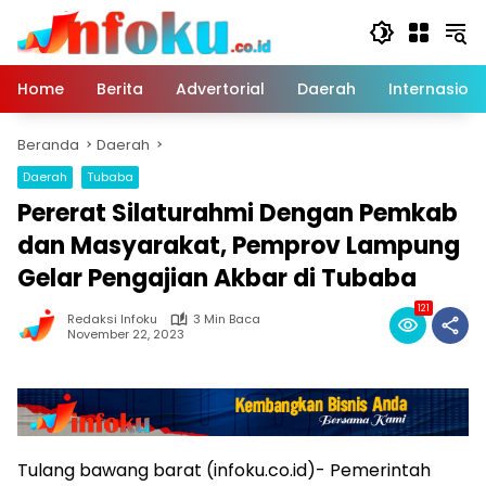
Langsung
ke
konten
Home
Berita
Advertorial
Daerah
Internasiona
Beranda
Daerah
Daerah
Tubaba
Pererat Silaturahmi Dengan Pemkab
dan Masyarakat, Pemprov Lampung
Gelar Pengajian Akbar di Tubaba
121
Redaksi Infoku
3 Min Baca
November 22, 2023
Tulang bawang barat (infoku.co.id)- Pemerintah