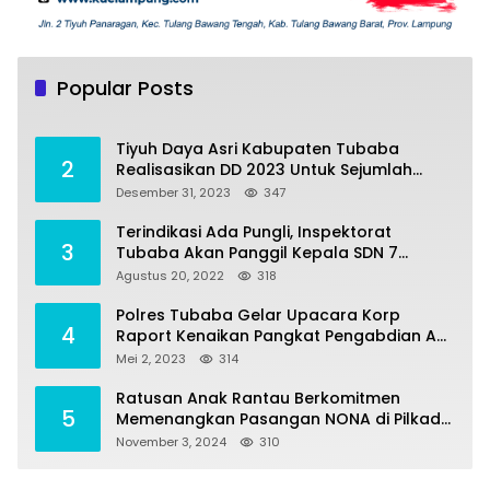
Tiyuh Mulya Kencana Realisasikan Dana
1
Desa tahun 2022 Untuk sejumlah Program
Popular Posts
Pembangunan
Juli 4, 2022
382
Tiyuh Daya Asri Kabupaten Tubaba
2
Realisasikan DD 2023 Untuk Sejumlah
Program Pembangunan
Desember 31, 2023
347
Terindikasi Ada Pungli, Inspektorat
3
Tubaba Akan Panggil Kepala SDN 7
Penumangan Baru
Agustus 20, 2022
318
Polres Tubaba Gelar Upacara Korp
4
Raport Kenaikan Pangkat Pengabdian AKP
Alaidin Effendi
Mei 2, 2023
314
Ratusan Anak Rantau Berkomitmen
5
Memenangkan Pasangan NONA di Pilkada
Tubaba 2024
November 3, 2024
310