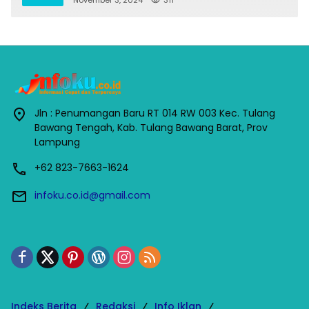
November 3, 2024
311
Jln : Penumangan Baru RT 014 RW 003 Kec. Tulang
Bawang Tengah, Kab. Tulang Bawang Barat, Prov
Lampung
+62 823-7663-1624
infoku.co.id@gmail.com
Indeks Berita
Redaksi
Info Iklan