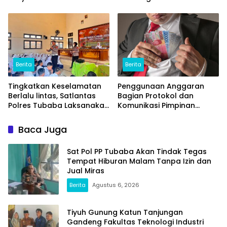
Senpi Ilegal Dari
2027
Masyarakat
Berita
Berita
Tingkatkan Keselamatan
Penggunaan Anggaran
Berlalu lintas, Satlantas
Bagian Protokol dan
Polres Tubaba Laksanakan
Komunikasi Pimpinan
Program Police Goes To
Tubaba T.A2025 Diduga
School di SMAN 1 Tumijajar
Syarat Masalah. Ada
Baca Juga
Indikasi Tumpang Tindih
dan Kegiatan Fiktif
Sat Pol PP Tubaba Akan Tindak Tegas
Tempat Hiburan Malam Tanpa Izin dan
Jual Miras
Berita
Agustus 6, 2026
Tiyuh Gunung Katun Tanjungan
Gandeng Fakultas Teknologi Industri