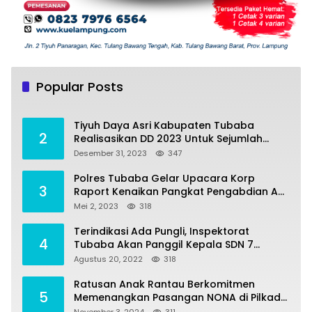
Tiyuh Mulya Kencana Realisasikan Dana
1
Desa tahun 2022 Untuk sejumlah Program
Popular Posts
Pembangunan
Juli 4, 2022
383
Tiyuh Daya Asri Kabupaten Tubaba
2
Realisasikan DD 2023 Untuk Sejumlah
Program Pembangunan
Desember 31, 2023
347
Polres Tubaba Gelar Upacara Korp
3
Raport Kenaikan Pangkat Pengabdian AKP
Alaidin Effendi
Mei 2, 2023
318
Terindikasi Ada Pungli, Inspektorat
4
Tubaba Akan Panggil Kepala SDN 7
Penumangan Baru
Agustus 20, 2022
318
Ratusan Anak Rantau Berkomitmen
5
Memenangkan Pasangan NONA di Pilkada
Tubaba 2024