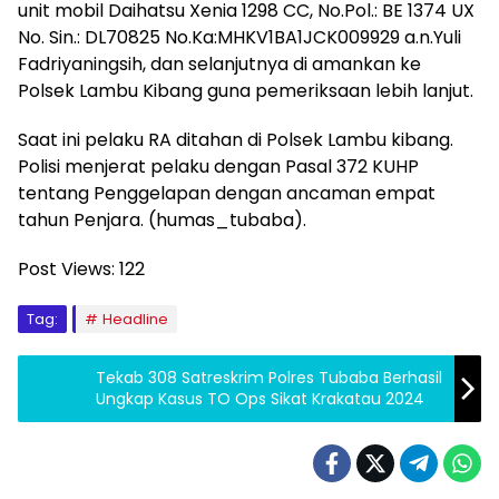
unit mobil Daihatsu Xenia 1298 CC, No.Pol.: BE 1374 UX
No. Sin.: DL70825 No.Ka:MHKV1BA1JCK009929 a.n.Yuli
Fadriyaningsih, dan selanjutnya di amankan ke
Polsek Lambu Kibang guna pemeriksaan lebih lanjut.
Saat ini pelaku RA ditahan di Polsek Lambu kibang.
Polisi menjerat pelaku dengan Pasal 372 KUHP
tentang Penggelapan dengan ancaman empat
tahun Penjara. (humas_tubaba).
Post Views:
122
Tag:
Headline
Tekab 308 Satreskrim Polres Tubaba Berhasil
Ungkap Kasus TO Ops Sikat Krakatau 2024