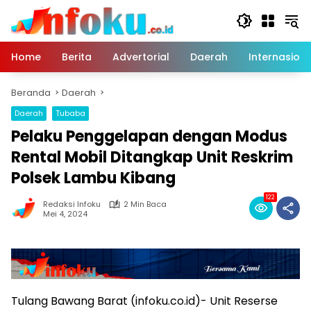
Langsung
ke
konten
Home
Berita
Advertorial
Daerah
Internasiona
Beranda
Daerah
Daerah
Tubaba
Pelaku Penggelapan dengan Modus
Rental Mobil Ditangkap Unit Reskrim
Polsek Lambu Kibang
122
Redaksi Infoku
2 Min Baca
Mei 4, 2024
Tulang Bawang Barat (infoku.co.id)- Unit Reserse