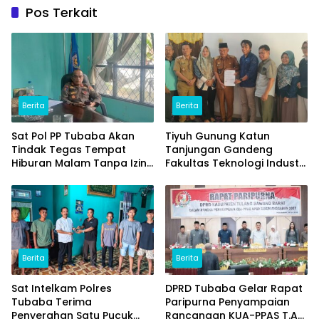
Pos Terkait
Berita
Berita
Sat Pol PP Tubaba Akan
Tiyuh Gunung Katun
Tindak Tegas Tempat
Tanjungan Gandeng
Hiburan Malam Tanpa Izin
Fakultas Teknologi Industri
dan Jual Miras
(ITERA) Kembangkan
Potensi Ikan Lomou
Menjadi Prodak Unggulan
Berita
Berita
Sat Intelkam Polres
DPRD Tubaba Gelar Rapat
Tubaba Terima
Paripurna Penyampaian
Penyerahan Satu Pucuk
Rancangan KUA-PPAS T.A