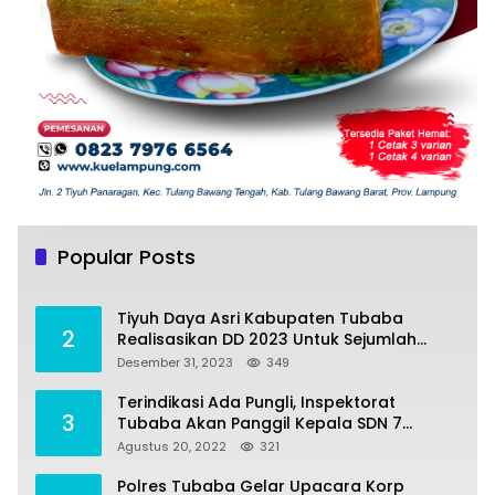
Tiyuh Mulya Kencana Realisasikan Dana
1
Desa tahun 2022 Untuk sejumlah Program
Popular Posts
Pembangunan
Juli 4, 2022
383
Tiyuh Daya Asri Kabupaten Tubaba
2
Realisasikan DD 2023 Untuk Sejumlah
Program Pembangunan
Desember 31, 2023
349
Terindikasi Ada Pungli, Inspektorat
3
Tubaba Akan Panggil Kepala SDN 7
Penumangan Baru
Agustus 20, 2022
321
Polres Tubaba Gelar Upacara Korp