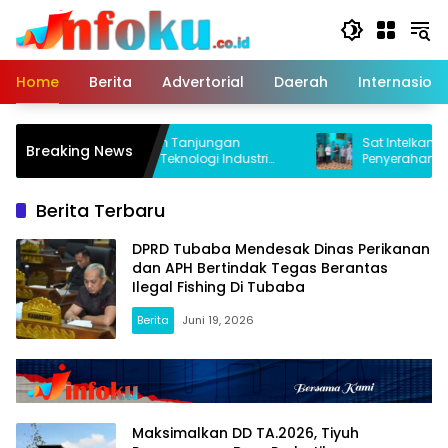
Langsung
ke
konten
Home
Berita
Advertorial
Daerah
Internasiona
Tiyuh Gunung Katun Tanjungan
Sat Intelkam Polres
Breaking News
Gandeng Fakultas Teknologi Industri
Penyerahan Satu Pucu
(ITERA) Kembangkan Potensi Ikan Lomou
Masyarakat
Menjadi Prodak Unggulan
Berita Terbaru
DPRD Tubaba Mendesak Dinas Perikanan
dan APH Bertindak Tegas Berantas
Ilegal Fishing Di Tubaba
Berita
Juni 19, 2026
Maksimalkan DD TA.2026, Tiyuh