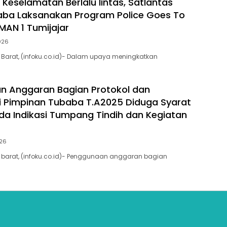
 Keselamatan Berlalu lintas, Satlantas
aba Laksanakan Program Police Goes To
MAN 1 Tumijajar
2026
Barat, (infoku.co.id)- Dalam upaya meningkatkan
n Anggaran Bagian Protokol dan
 Pimpinan Tubaba T.A2025 Diduga Syarat
da Indikasi Tumpang Tindih dan Kegiatan
026
barat, (infoku.co.id)- Penggunaan anggaran bagian