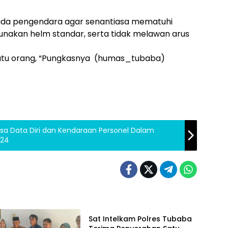
ada pengendara agar senantiasa mematuhi
unakan helm standar, serta tidak melawan arus
satu orang, “Pungkasnya (humas_tubaba)
sa Data Diri dan Kendaraan Personel Dalam
024
Berita
Sat Intelkam Polres Tubaba