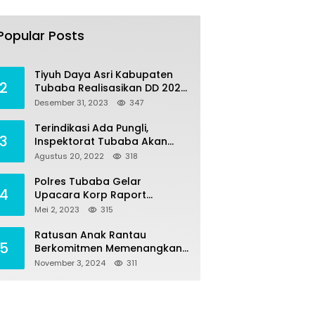
Tiyuh Mulya Kencana
1
Realisasikan Dana Desa
Popular Posts
tahun 2022 Untuk sejumlah
Juli 4, 2022
383
Program Pembangunan
Tiyuh Daya Asri Kabupaten
2
Tubaba Realisasikan DD 2023
Untuk Sejumlah Program
Desember 31, 2023
347
Pembangunan
Terindikasi Ada Pungli,
3
Inspektorat Tubaba Akan
Panggil Kepala SDN 7
Agustus 20, 2022
318
Penumangan Baru
Polres Tubaba Gelar
4
Upacara Korp Raport
Kenaikan Pangkat
Mei 2, 2023
315
Pengabdian AKP Alaidin
Effendi
Ratusan Anak Rantau
5
Berkomitmen Memenangkan
Pasangan NONA di Pilkada
November 3, 2024
311
Tubaba 2024