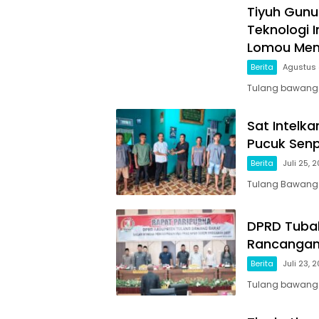
Tiyuh Gunu
Teknologi 
Lomou Men
Berita
Agustus 
Tulang bawang b
Sat Intelk
Pucuk Senp
Berita
Juli 25, 
Tulang Bawang 
DPRD Tuba
Rancangan
Berita
Juli 23, 
Tulang bawang b