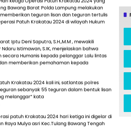
-Hari ketiga Operasi Patuh Krakatau 2024 yang
 Tulang Bawang Barat Polda Lampung melakukan
emberikan teguran lisan dan teguran tertulis
Operasi Patuh Krakatau 2024 di wilayah Hukum
at Iptu Deni Saputra, S.H.,M.M , mewakili
 Ndaru Istimawan, S.IK, menjelaskan bahwa
 secara Humanis kepada pelanggar Lalu lintas
4 dan memberikan pemahaman kepada
tuh Krakatau 2024 kali ini, satlantas polres
eguran sebanyak 55 teguran dalam bentuk lisan
ng melanggar” kata
.
si patuh Krakatau 2024 hari ketiga ini digelar di
an Raya Mulya asri Kec.Tulang Bawang Tengah