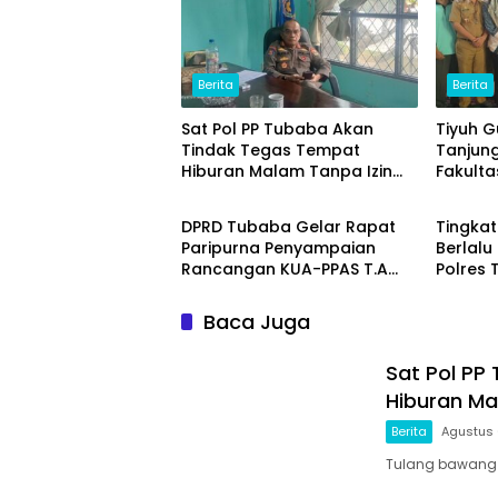
Berita
Berita
Sat Pol PP Tubaba Akan
Tiyuh 
Tindak Tegas Tempat
Tanjun
Hiburan Malam Tanpa Izin
Fakulta
Berita
Berita
dan Jual Miras
(ITERA
Ikan L
DPRD Tubaba Gelar Rapat
Tingka
Unggul
Paripurna Penyampaian
Berlalu 
Rancangan KUA-PPAS T.A
Polres
2027
Progra
School 
Baca Juga
Sat Pol PP
Hiburan Ma
Berita
Agustus 
Tulang bawang ba