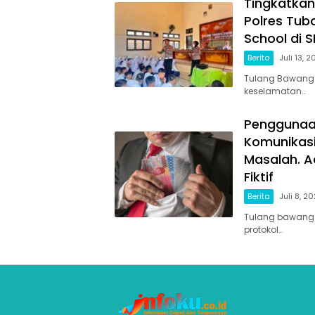
Tingkatkan
Polres Tub
School di S
Berita
Juli 13, 
Tulang Bawang 
keselamatan…
Penggunaa
Komunikasi
Masalah. A
Fiktif
Berita
Juli 8, 2
Tulang bawang 
protokol…