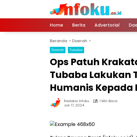
Langsung
ke
konten
Home
Berita
Advertorial
Dae
Beranda
Daerah
Daerah
Tubaba
Ops Patuh Krakata
Tubaba Lakukan 
Humanis Kepada P
Redaksi Infoku
1 Min Baca
Juli 17, 2024