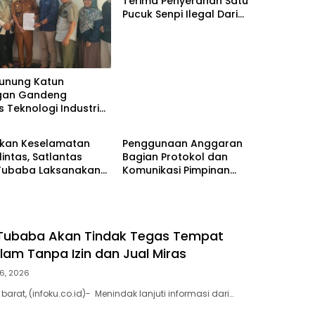
Terima Penyerahan Satu
Pucuk Senpi Ilegal Dari
Masyarakat
Gunung Katun
gan Gandeng
s Teknologi Industri
Berita
) Kembangkan Potensi
omou Menjadi Prodak
tkan Keselamatan
Penggunaan Anggaran
an
lintas, Satlantas
Bagian Protokol dan
 Tubaba Laksanakan
Komunikasi Pimpinan
m Police Goes To
Tubaba T.A2025 Diduga
di SMAN 1 Tumijajar
Syarat Masalah. Ada Indikasi
Tumpang Tindih dan
Kegiatan Fiktif
 Tubaba Akan Tindak Tegas Tempat
lam Tanpa Izin dan Jual Miras
6, 2026
rat, (infoku.co.id)- Menindak lanjuti informasi dari…