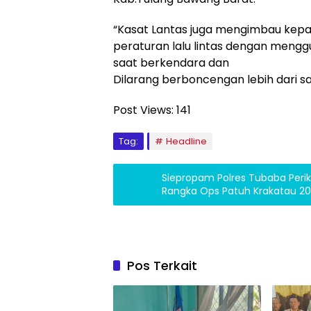
“Kasat Lantas juga mengimbau kep
peraturan lalu lintas dengan mengg
saat berkendara dan
Dilarang berboncengan lebih dari 
Post Views:
141
Tag:
Headline
Siepropam Polres Tubaba Perik
Rangka Ops Patuh Krakatau 2
Pos Terkait