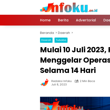
Langsung
ke
konten
Home
Berita
Advertorial
Dae
Beranda
Daerah
Daerah
Tubaba
Mulai 10 Juli 2023
Menggelar Operas
Selama 14 Hari
Redaksi Infoku
2 Min Baca
Juli 8, 2023