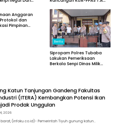
enpi Ilegal Dari
Rancangan KUA-PPAS T.A
akat
2027
naan Anggaran
Protokol dan
kasi Pimpinan
 T.A2025 Diduga
Masalah. Ada Indikasi
g Tindih dan
Berita
 Fiktif
Sipropam Polres Tubaba
Lakukan Pemeriksaan
Berkala Senpi Dinas Milik
Personel Polres dan Polsek
ng Katun Tanjungan Gandeng Fakultas
Industri (ITERA) Kembangkan Potensi Ikan
jadi Prodak Unggulan
4, 2026
arat, (infoku.co.id)- Pemerintah Tiyuh gunung katun…