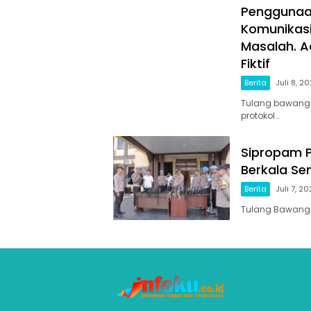
Penggunaa
Komunikasi
Masalah. A
Fiktif
Berita
Juli 8, 2
Tulang bawang 
protokol…
Sipropam P
Berkala Sen
Berita
Juli 7, 2
Tulang Bawang B