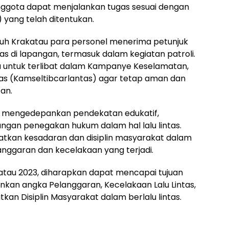
anggota dapat menjalankan tugas sesuai dengan
 yang telah ditentukan.
tuh Krakatau para personel menerima petunjuk
s di lapangan, termasuk dalam kegiatan patroli.
nta untuk terlibat dalam Kampanye Keselamatan,
ntas (Kamseltibcarlantas) agar tetap aman dan
an.
ri mengedepankan pendekatan edukatif,
ungan penegakan hukum dalam hal lalu lintas.
katkan kesadaran dan disiplin masyarakat dalam
langgaran dan kecelakaan yang terjadi.
tau 2023, diharapkan dapat mencapai tujuan
unkan angka Pelanggaran, Kecelakaan Lalu Lintas,
kan Disiplin Masyarakat dalam berlalu lintas.