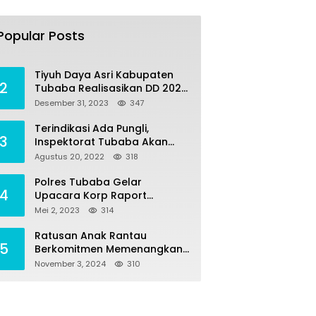
Tiyuh Mulya Kencana
1
Realisasikan Dana Desa
Popular Posts
tahun 2022 Untuk sejumlah
Juli 4, 2022
380
Program Pembangunan
Tiyuh Daya Asri Kabupaten
2
Tubaba Realisasikan DD 2023
Untuk Sejumlah Program
Desember 31, 2023
347
Pembangunan
Terindikasi Ada Pungli,
3
Inspektorat Tubaba Akan
Panggil Kepala SDN 7
Agustus 20, 2022
318
Penumangan Baru
Polres Tubaba Gelar
4
Upacara Korp Raport
Kenaikan Pangkat
Mei 2, 2023
314
Pengabdian AKP Alaidin
Effendi
Ratusan Anak Rantau
5
Berkomitmen Memenangkan
Pasangan NONA di Pilkada
November 3, 2024
310
Tubaba 2024