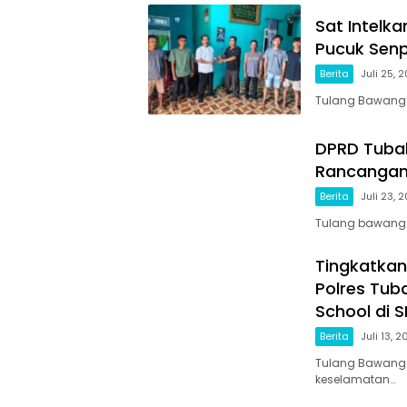
Sat Intelk
Pucuk Senp
Berita
Juli 25, 
Tulang Bawang 
DPRD Tuba
Rancangan
Berita
Juli 23, 
Tulang bawang b
Tingkatkan
Polres Tub
School di S
Berita
Juli 13, 
Tulang Bawang 
keselamatan…