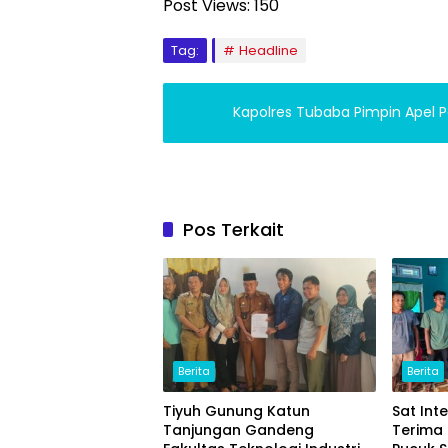
Post Views:
150
Tag:
Headline
Kapolres Tubaba Pimpin Apel 
Pos Terkait
Berita
Berita
Tiyuh Gunung Katun
Sat Int
Tanjungan Gandeng
Terima