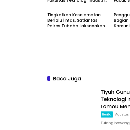
Fakultas Teknologi Industri
Pucuk S
Berita
Berita
(ITERA) Kembangkan Potensi
Masyar
Ikan Lomou Menjadi Prodak
Tingkatkan Keselamatan
Penggu
Unggulan
Berlalu lintas, Satlantas
Bagian 
Polres Tubaba Laksanakan
Komuni
Program Police Goes To
Tubaba
School di SMAN 1 Tumijajar
Syarat 
Tumpan
Kegiatan
Baca Juga
Tiyuh Gunu
Teknologi 
Lomou Men
Berita
Agustus 
Tulang bawang b