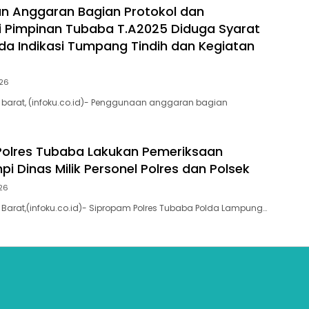
n Anggaran Bagian Protokol dan
 Pimpinan Tubaba T.A2025 Diduga Syarat
da Indikasi Tumpang Tindih dan Kegiatan
026
barat, (infoku.co.id)- Penggunaan anggaran bagian
olres Tubaba Lakukan Pemeriksaan
pi Dinas Milik Personel Polres dan Polsek
026
arat,(infoku.co.id)- Sipropam Polres Tubaba Polda Lampung…