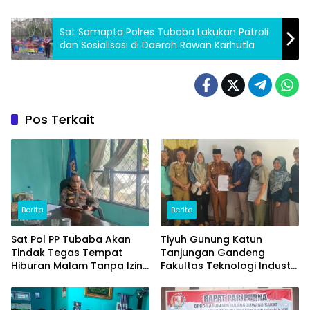
Sat Samapta Polres Tubaba Lakukan Patroli
dan Sosialisasi di Daerah Rawan Karhutla
Pos Terkait
Berita
Berita
Sat Pol PP Tubaba Akan
Tiyuh Gunung Katun
Tindak Tegas Tempat
Tanjungan Gandeng
Hiburan Malam Tanpa Izin
Fakultas Teknologi Industri
dan Jual Miras
(ITERA) Kembangkan
Potensi Ikan Lomou
Menjadi Prodak Unggulan