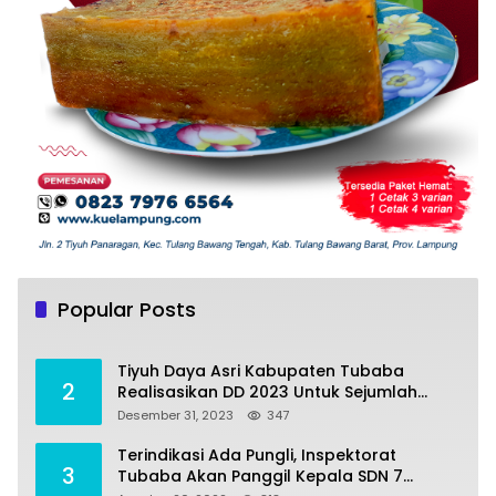
Tiyuh Mulya Kencana Realisasikan Dana
1
Desa tahun 2022 Untuk sejumlah Program
Popular Posts
Pembangunan
Juli 4, 2022
383
Tiyuh Daya Asri Kabupaten Tubaba
2
Realisasikan DD 2023 Untuk Sejumlah
Program Pembangunan
Desember 31, 2023
347
Terindikasi Ada Pungli, Inspektorat
3
Tubaba Akan Panggil Kepala SDN 7