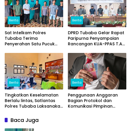
Berita
Berita
Sat Intelkam Polres
DPRD Tubaba Gelar Rapat
Tubaba Terima
Paripurna Penyampaian
Penyerahan Satu Pucuk
Rancangan KUA-PPAS T.A
Senpi Ilegal Dari
2027
Masyarakat
Berita
Berita
Tingkatkan Keselamatan
Penggunaan Anggaran
Berlalu lintas, Satlantas
Bagian Protokol dan
Polres Tubaba Laksanakan
Komunikasi Pimpinan
Program Police Goes To
Tubaba T.A2025 Diduga
School di SMAN 1 Tumijajar
Syarat Masalah. Ada
Baca Juga
Indikasi Tumpang Tindih
dan Kegiatan Fiktif