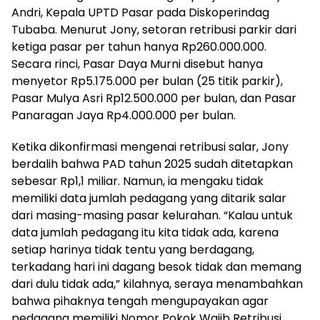
Andri, Kepala UPTD Pasar pada Diskoperindag
Tubaba. Menurut Jony, setoran retribusi parkir dari
ketiga pasar per tahun hanya Rp260.000.000.
Secara rinci, Pasar Daya Murni disebut hanya
menyetor Rp5.175.000 per bulan (25 titik parkir),
Pasar Mulya Asri Rp12.500.000 per bulan, dan Pasar
Panaragan Jaya Rp4.000.000 per bulan.
Ketika dikonfirmasi mengenai retribusi salar, Jony
berdalih bahwa PAD tahun 2025 sudah ditetapkan
sebesar Rp1,1 miliar. Namun, ia mengaku tidak
memiliki data jumlah pedagang yang ditarik salar
dari masing-masing pasar kelurahan. “Kalau untuk
data jumlah pedagang itu kita tidak ada, karena
setiap harinya tidak tentu yang berdagang,
terkadang hari ini dagang besok tidak dan memang
dari dulu tidak ada,” kilahnya, seraya menambahkan
bahwa pihaknya tengah mengupayakan agar
pedagang memiliki Nomor Pokok Wajib Retribusi