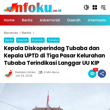
Langsung
ke
konten
Home
Berita
Advertorial
Daerah
Internasiona
Beranda
Berita
Berita
Daerah
Ekonomi
Tubaba
Kepala Diskoperindag Tubaba dan
Kepala UPTD di Tiga Pasar Kelurahan
Tubaba Terindikasi Langgar UU KIP
132
Redaksi Infoku
6 Min Baca
Juli 29, 2025