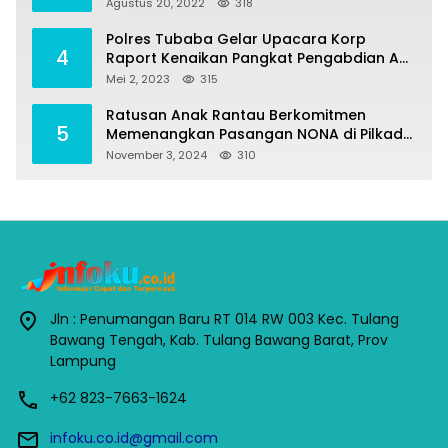
Penumangan Baru
Agustus 20, 2022
318
Polres Tubaba Gelar Upacara Korp
4
Raport Kenaikan Pangkat Pengabdian AKP
Alaidin Effendi
Mei 2, 2023
315
Ratusan Anak Rantau Berkomitmen
5
Memenangkan Pasangan NONA di Pilkada
Tubaba 2024
November 3, 2024
310
Jln : Penumangan Baru RT 014 RW 003 Kec. Tulang
Bawang Tengah, Kab. Tulang Bawang Barat, Prov
Lampung
+62 823-7663-1624
infoku.co.id@gmail.com