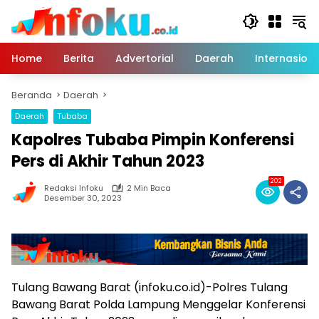
Langsung
ke
konten
Home
Berita
Advertorial
Daerah
Internasiona
Beranda
Daerah
Daerah
Tubaba
Kapolres Tubaba Pimpin Konferensi
Pers di Akhir Tahun 2023
202
Redaksi Infoku
2 Min Baca
Desember 30, 2023
Tulang Bawang Barat (infoku.co.id)-Polres Tulang
Bawang Barat Polda Lampung Menggelar Konferensi