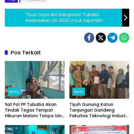
Tiyuh Daya Asri Kabupaten Tubaba
Realisasikan DD 2023 Untuk Sejumlah
Program Pembangunan
Pos Terkait
Berita
Berita
Sat Pol PP Tubaba Akan
Tiyuh Gunung Katun
Tindak Tegas Tempat
Tanjungan Gandeng
Hiburan Malam Tanpa Izin
Fakultas Teknologi Industri
dan Jual Miras
(ITERA) Kembangkan
Potensi Ikan Lomou
Menjadi Prodak Unggulan