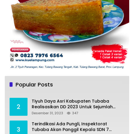
Tiyuh Mulya Kencana Realisasikan Dana
1
Desa tahun 2022 Untuk sejumlah Program
Popular Posts
Pembangunan
Juli 4, 2022
383
Tiyuh Daya Asri Kabupaten Tubaba
2
Realisasikan DD 2023 Untuk Sejumlah
Program Pembangunan
Desember 31, 2023
347
Terindikasi Ada Pungli, Inspektorat
3
Tubaba Akan Panggil Kepala SDN 7