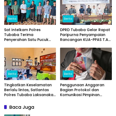
Berita
Berita
Sat Intelkam Polres
DPRD Tubaba Gelar Rapat
Tubaba Terima
Paripurna Penyampaian
Penyerahan Satu Pucuk
Rancangan KUA-PPAS T.A
Senpi Ilegal Dari
2027
Masyarakat
Berita
Berita
Tingkatkan Keselamatan
Penggunaan Anggaran
Berlalu lintas, Satlantas
Bagian Protokol dan
Polres Tubaba Laksanakan
Komunikasi Pimpinan
Program Police Goes To
Tubaba T.A2025 Diduga
School di SMAN 1 Tumijajar
Syarat Masalah. Ada
Baca Juga
Indikasi Tumpang Tindih
dan Kegiatan Fiktif