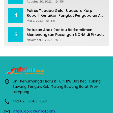
Penumangan Baru
Agustus 20, 2022
318
Polres Tubaba Gelar Upacara Korp
4
Raport Kenaikan Pangkat Pengabdian AKP
Alaidin Effendi
Mei 2, 2023
315
Ratusan Anak Rantau Berkomitmen
5
Memenangkan Pasangan NONA di Pilkada
Tubaba 2024
November 3, 2024
311
Jln : Penumangan Baru RT 014 RW 003 Kec. Tulang
Bawang Tengah, Kab. Tulang Bawang Barat, Prov
Lampung
+62 823-7663-1624
infoku.co.id@gmail.com