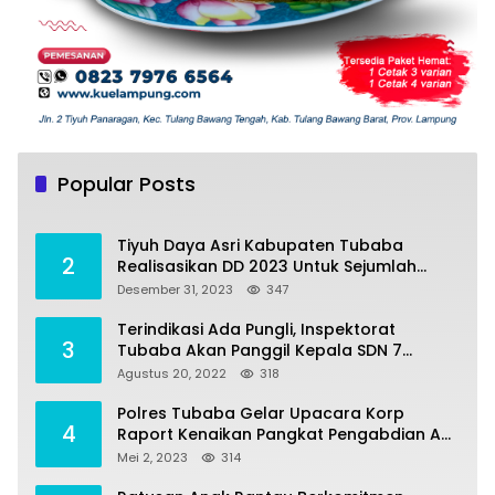
Tiyuh Mulya Kencana Realisasikan Dana
1
Desa tahun 2022 Untuk sejumlah Program
Popular Posts
Pembangunan
Juli 4, 2022
383
Tiyuh Daya Asri Kabupaten Tubaba
2
Realisasikan DD 2023 Untuk Sejumlah
Program Pembangunan
Desember 31, 2023
347
Terindikasi Ada Pungli, Inspektorat
3
Tubaba Akan Panggil Kepala SDN 7
Penumangan Baru
Agustus 20, 2022
318
Polres Tubaba Gelar Upacara Korp
4
Raport Kenaikan Pangkat Pengabdian AKP
Alaidin Effendi
Mei 2, 2023
314