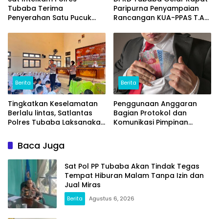
Tubaba Terima
Paripurna Penyampaian
Penyerahan Satu Pucuk
Rancangan KUA-PPAS T.A
Senpi Ilegal Dari
2027
Masyarakat
Berita
Berita
Tingkatkan Keselamatan
Penggunaan Anggaran
Berlalu lintas, Satlantas
Bagian Protokol dan
Polres Tubaba Laksanakan
Komunikasi Pimpinan
Program Police Goes To
Tubaba T.A2025 Diduga
School di SMAN 1 Tumijajar
Syarat Masalah. Ada
Baca Juga
Indikasi Tumpang Tindih
dan Kegiatan Fiktif
Sat Pol PP Tubaba Akan Tindak Tegas
Tempat Hiburan Malam Tanpa Izin dan
Jual Miras
Berita
Agustus 6, 2026