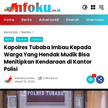
Langsung
ke
konten
Home
Berita
Advertorial
Daerah
Internasiona
Beranda
Berita
Berita
Daerah
Tubaba
Kapolres Tubaba Imbau Kepada
Warga Yang Hendak Mudik Bisa
Menitipkan Kendaraan di Kantor
Polisi
37
Redaksi Infoku
2 Min Baca
Maret 15, 2026