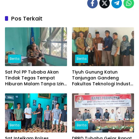
Pos Terkait
Berita
Berita
Sat Pol PP Tubaba Akan
Tiyuh Gunung Katun
Tindak Tegas Tempat
Tanjungan Gandeng
Hiburan Malam Tanpa Izin
Fakultas Teknologi Industri
dan Jual Miras
(ITERA) Kembangkan
Potensi Ikan Lomou
Menjadi Prodak Unggulan
Berita
Berita
Sat Intelkam Polres
DPRD Tubaba Gelar Rapat