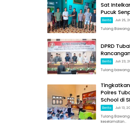
Sat Intelk
Pucuk Senp
Berita
Juli 25, 
Tulang Bawang 
DPRD Tuba
Rancangan
Berita
Juli 23, 
Tulang bawang b
Tingkatkan
Polres Tub
School di S
Berita
Juli 13, 
Tulang Bawang 
keselamatan…