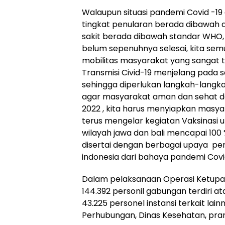
Walaupun situasi pandemi Covid -19 d
tingkat penularan berada dibawah a
sakit berada dibawah standar WHO
belum sepenuhnya selesai, kita sem
mobilitas masyarakat yang sangat t
Transmisi Civid-19 menjelang pada sa
sehingga diperlukan langkah-langkah
agar masyarakat aman dan sehat da
2022 , kita harus menyiapkan masy
terus mengelar kegiatan Vaksinasi u
wilayah jawa dan bali mencapai 100 %
disertai dengan berbagai upaya 
indonesia dari bahaya pandemi Covi
Dalam pelaksanaan Operasi Ketupat 
144.392 personil gabungan terdiri ata
43.225 personel instansi terkait lain
Perhubungan, Dinas Kesehatan, pramu