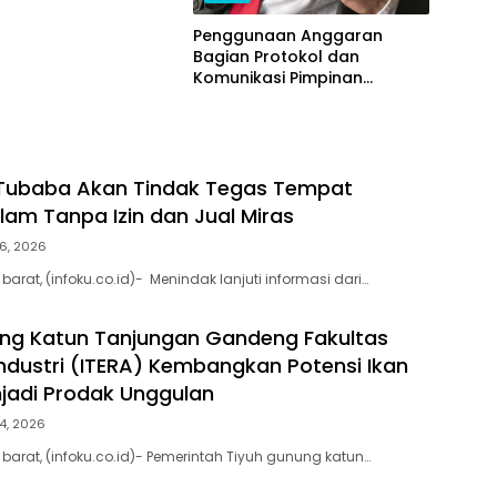
Penggunaan Anggaran
Bagian Protokol dan
Komunikasi Pimpinan
Tubaba T.A2025 Diduga
Syarat Masalah. Ada Indikasi
Tumpang Tindih dan
Kegiatan Fiktif
 Tubaba Akan Tindak Tegas Tempat
lam Tanpa Izin dan Jual Miras
6, 2026
rat, (infoku.co.id)- Menindak lanjuti informasi dari…
ng Katun Tanjungan Gandeng Fakultas
Industri (ITERA) Kembangkan Potensi Ikan
jadi Prodak Unggulan
4, 2026
arat, (infoku.co.id)- Pemerintah Tiyuh gunung katun…