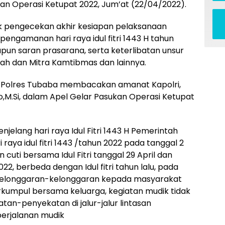
an Operasi Ketupat 2022, Jum’at (22/04/2022).
uk pengecekan akhir kesiapan pelaksanaan
engamanan hari raya idul fitri 1443 H tahun
pun saran prasarana, serta keterlibatan unsur
rah dan Mitra Kamtibmas dan lainnya.
 Polres Tubaba membacakan amanat Kapolri,
wo,M.Si, dalam Apel Gelar Pasukan Operasi Ketupat
lang hari raya Idul Fitri 1443 H Pemerintah
 raya idul fitri 1443 /tahun 2022 pada tanggal 2
cuti bersama Idul Fitri tanggal 29 April dan
2, berbeda dengan Idul fitri tahun lalu, pada
kelonggaran-kelonggaran kepada masyarakat
umpul bersama keluarga, kegiatan mudik tidak
atan-penyekatan di jalur-jalur lintasan
erjalanan mudik