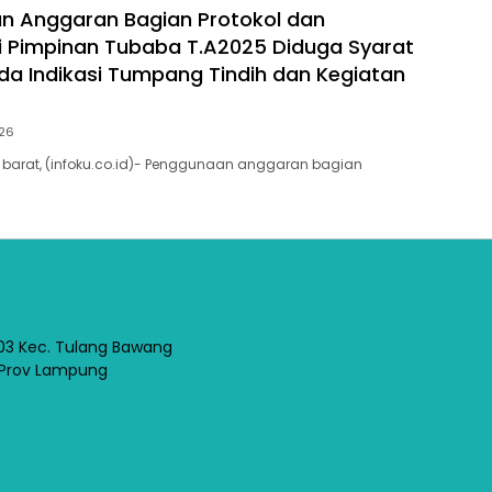
n Anggaran Bagian Protokol dan
 Pimpinan Tubaba T.A2025 Diduga Syarat
da Indikasi Tumpang Tindih dan Kegiatan
026
barat, (infoku.co.id)- Penggunaan anggaran bagian
03 Kec. Tulang Bawang
 Prov Lampung