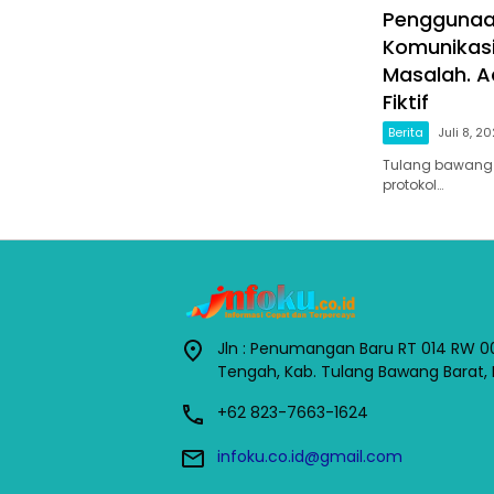
Penggunaa
Komunikasi
Masalah. A
Fiktif
Berita
Juli 8, 2
Tulang bawang 
protokol…
Jln : Penumangan Baru RT 014 RW 0
Tengah, Kab. Tulang Bawang Barat,
+62 823-7663-1624
infoku.co.id@gmail.com