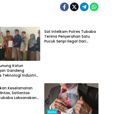
Berita
Sat Intelkam Polres Tubaba
Terima Penyerahan Satu
Pucuk Senpi Ilegal Dari
Masyarakat
Gunung Katun
gan Gandeng
s Teknologi Industri
) Kembangkan Potensi
omou Menjadi Prodak
tkan Keselamatan
an
lintas, Satlantas
 Tubaba Laksanakan
m Police Goes To
di SMAN 1 Tumijajar
Berita