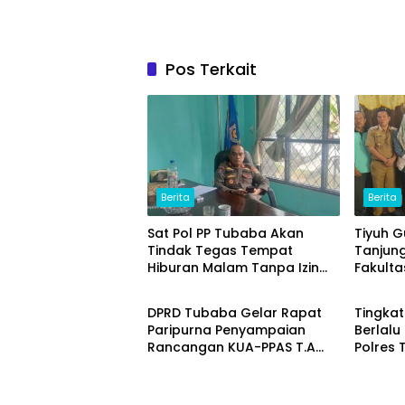
Pos Terkait
Berita
Berita
Sat Pol PP Tubaba Akan
Tiyuh 
Tindak Tegas Tempat
Tanjun
Hiburan Malam Tanpa Izin
Fakulta
Berita
Berita
dan Jual Miras
(ITERA
Ikan L
DPRD Tubaba Gelar Rapat
Tingka
Unggul
Paripurna Penyampaian
Berlalu 
Rancangan KUA-PPAS T.A
Polres
2027
Progra
School 