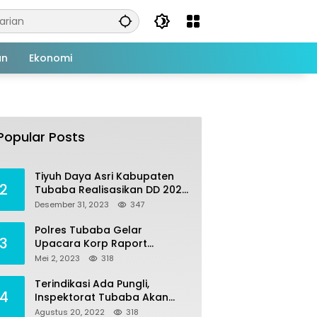
an
Ekonomi
Tiyuh Mulya Kencana
1
Realisasikan Dana Desa
Popular Posts
tahun 2022 Untuk sejumlah
Juli 4, 2022
383
Program Pembangunan
Tiyuh Daya Asri Kabupaten
2
Tubaba Realisasikan DD 2023
Untuk Sejumlah Program
Desember 31, 2023
347
Pembangunan
Polres Tubaba Gelar
3
Upacara Korp Raport
Kenaikan Pangkat
Mei 2, 2023
318
Pengabdian AKP Alaidin
Effendi
Terindikasi Ada Pungli,
4
Inspektorat Tubaba Akan
Panggil Kepala SDN 7
Agustus 20, 2022
318