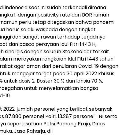
i indonesia saat ini sudah terkendali dimana
ngka 1, dengan positivity rate dan BOR rumah
, namun perlu tetap ditegaskan bahwa pandemi
ua harus selalu waspada dengan tingkat
inggi dan sangat rawan terhadap terjadinya
at dan pasca perayaan Idul Fitri 1443 H,
 sinergis dengan seluruh Stakeholder terkait
lam merayakan rangkaian Idul Fitri 1443 tahun
arakat agar aman dari penularan Covid-19 dengan
ntuk mengejar target pada 30 april 2022 khusus
 untuk dosis 2, Boster 30 % dan lansia 70 %,
pencegahan untuk menyelamatkan bangsa
d-19.
2022, jumlah personel yang terlibat sebanyak
s 87.880 personel Polri, 13.287 personel TNI serta
nya seperti satuan Polisi Pamong Praja, Dinas
ka, Jasa Raharja, dll.