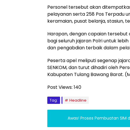
Personel tersebut akan ditempatk
pelayanan serta 258 Pos Terpadu 
keramaian, pusat belanja, stasiun, t
Harapan, dengan capaian tersebut d
bagi seluruh jajaran Polri untuk le
dan pengabdian terbaik dalam pelak
Peserta apel meliputi segenap jajar
SENKOM, dan turut dihadiri oleh Per
Kabupaten Tulang Bawang Barat. (
Post Views:
140
Tag:
Headline
Awas! Proses Pembuatan SIM di