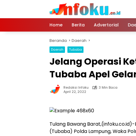
Langsung
ke
konten
Home
Berita
Advertorial
Dae
Beranda
Daerah
Daerah
Tubaba
Jelang Operasi Ke
Tubaba Apel Gel
Redaksi Infoku
3 Min Baca
April 22, 2022
Tulang Bawang Barat,(infoku.co.id)
(Tubaba) Polda Lampung, Waka Polre