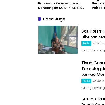
Paripurna Penyampaian
Berlalu 
Rancangan KUA-PPAS T.A
Polres
2027
Progra
School 
Baca Juga
Sat Pol PP
Hiburan Ma
Berita
Agustus 
Tulang bawang ba
Tiyuh Gunu
Teknologi 
Lomou Men
Berita
Agustus 
Tulang bawang b
Sat Intelk
Pucuk Senp