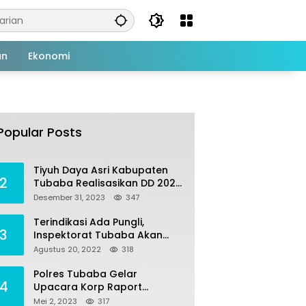
an
Ekonomi
Tiyuh Mulya Kencana
1
Realisasikan Dana Desa
Popular Posts
tahun 2022 Untuk sejumlah
Juli 4, 2022
383
Program Pembangunan
Tiyuh Daya Asri Kabupaten
2
Tubaba Realisasikan DD 2023
Untuk Sejumlah Program
Desember 31, 2023
347
Pembangunan
Terindikasi Ada Pungli,
3
Inspektorat Tubaba Akan
Panggil Kepala SDN 7
Agustus 20, 2022
318
Penumangan Baru
Polres Tubaba Gelar
4
Upacara Korp Raport
Kenaikan Pangkat
Mei 2, 2023
317