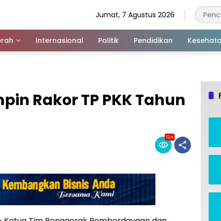
Jumat, 7 Agustus 2026
rah
Internasional
Politik
Pendidikan
Kesehat
mpin Rakor TP PKK Tahun
124
) – Ketua Tim Penggerak Pemberdayaan dan