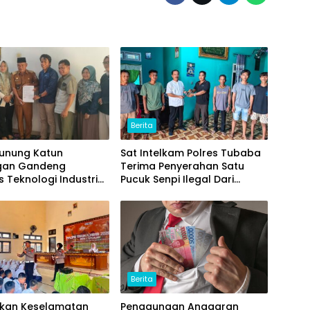
Berita
Gunung Katun
Sat Intelkam Polres Tubaba
gan Gandeng
Terima Penyerahan Satu
s Teknologi Industri
Pucuk Senpi Ilegal Dari
) Kembangkan Potensi
Masyarakat
omou Menjadi Prodak
an
Berita
tkan Keselamatan
Penggunaan Anggaran