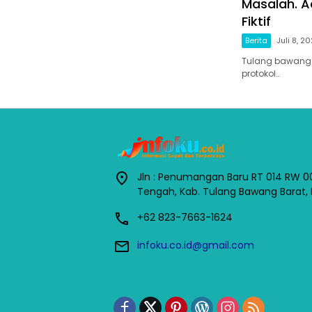
Masalah. A
Fiktif
Berita
Juli 8, 2
Tulang bawang 
protokol…
Jln : Penumangan Baru RT 014 RW 0
Tengah, Kab. Tulang Bawang Barat,
+62 823-7663-1624
infoku.co.id@gmail.com