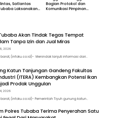
lintas, Satlantas
Bagian Protokol dan
 Tubaba Laksanakan
Komunikasi Pimpinan
m Police Goes To
Tubaba T.A2025 Diduga
di SMAN 1 Tumijajar
Syarat Masalah. Ada Indikasi
Tumpang Tindih dan
Kegiatan Fiktif
 Tubaba Akan Tindak Tegas Tempat
lam Tanpa Izin dan Jual Miras
6, 2026
rat, (infoku.co.id)- Menindak lanjuti informasi dari…
ng Katun Tanjungan Gandeng Fakultas
Industri (ITERA) Kembangkan Potensi Ikan
jadi Prodak Unggulan
4, 2026
arat, (infoku.co.id)- Pemerintah Tiyuh gunung katun…
am Polres Tubaba Terima Penyerahan Satu
i Ilegal Dari Masyarakat