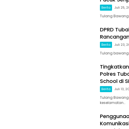
Berita
Juli 25, 
Tulang Bawang 
DPRD Tuba
Rancangan
Berita
Juli 23, 
Tulang bawang b
Tingkatkan
Polres Tub
School di S
Berita
Juli 13, 
Tulang Bawang 
keselamatan…
Penggunaa
Komunikasi