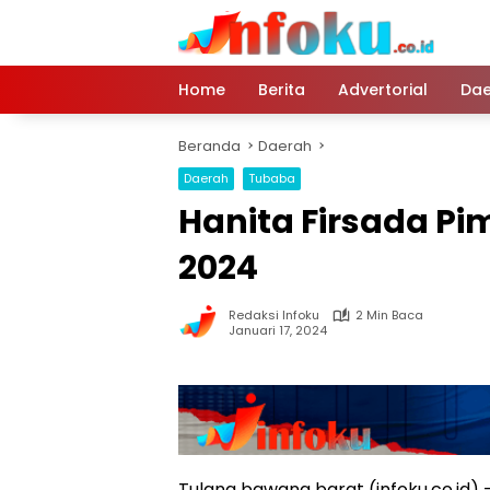
Langsung
ke
konten
Home
Berita
Advertorial
Dae
Beranda
Daerah
Daerah
Tubaba
Hanita Firsada Pi
2024
Redaksi Infoku
2 Min Baca
Januari 17, 2024
Tulang bawang barat (infoku.co.id