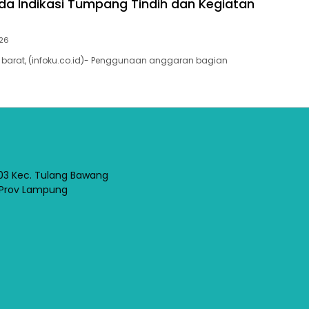
da Indikasi Tumpang Tindih dan Kegiatan
026
barat, (infoku.co.id)- Penggunaan anggaran bagian
03 Kec. Tulang Bawang
 Prov Lampung