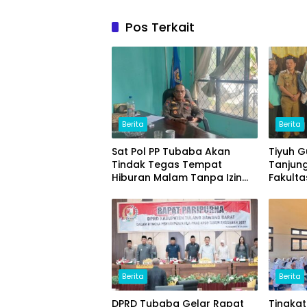
Pos Terkait
Berita
Berita
Sat Pol PP Tubaba Akan
Tiyuh 
Tindak Tegas Tempat
Tanjun
Hiburan Malam Tanpa Izin
Fakulta
dan Jual Miras
(ITERA
Ikan L
Unggul
Berita
Berita
DPRD Tubaba Gelar Rapat
Tingka