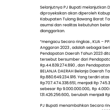
Selanjutnya PJ Bupati melanjutkan 
diproyeksikan akan diperoleh Kabu
Kabupaten Tulang Bawang Barat Tah
asumsi dan realitas kebutuhan belan
dianggarkan.
“mengacu Secara ringkas , KUA – P
Anggaran 2023 , adalah sebagai be
Pendapatan Daerah Tahun 2023 dita
tersebut bersumber dari Pendapatan
Rp.44.839.274.890 , dan Pendapatan 
BELANJA DAERAH Belanja Daerah Tah
Rp.880.649.234.916. Yang terdiri at
Rp707.474.338.651, menjadi Rp 745.3
sebesar Rp 9.000.000.000,. Rp 4.000.
131.426.256.600,. berubah menjadi Rp 
PJ Bupati menambahkan Secara rin