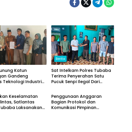
Berita
Gunung Katun
Sat Intelkam Polres Tubaba
gan Gandeng
Terima Penyerahan Satu
s Teknologi Industri
Pucuk Senpi Ilegal Dari
Berita
) Kembangkan Potensi
Masyarakat
omou Menjadi Prodak
tkan Keselamatan
Penggunaan Anggaran
an
lintas, Satlantas
Bagian Protokol dan
 Tubaba Laksanakan
Komunikasi Pimpinan
m Police Goes To
Tubaba T.A2025 Diduga
di SMAN 1 Tumijajar
Syarat Masalah. Ada Indikasi
Tumpang Tindih dan
Kegiatan Fiktif