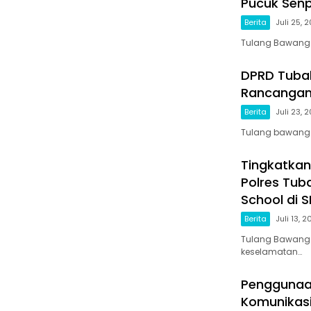
Pucuk Senp
Berita
Juli 25, 
Tulang Bawang 
DPRD Tuba
Rancangan
Berita
Juli 23, 
Tulang bawang b
Tingkatkan
Polres Tub
School di S
Berita
Juli 13, 
Tulang Bawang 
keselamatan…
Penggunaa
Komunikasi