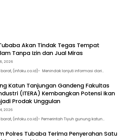
 Tubaba Akan Tindak Tegas Tempat
lam Tanpa Izin dan Jual Miras
6, 2026
rat, (infoku.co.id)- Menindak lanjuti informasi dari…
ng Katun Tanjungan Gandeng Fakultas
Industri (ITERA) Kembangkan Potensi Ikan
jadi Prodak Unggulan
4, 2026
arat, (infoku.co.id)- Pemerintah Tiyuh gunung katun…
am Polres Tubaba Terima Penyerahan Satu