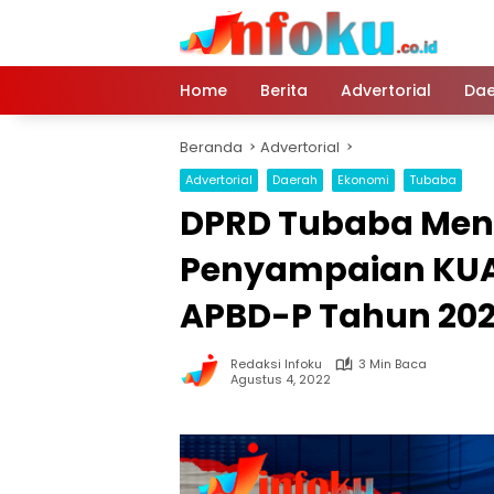
Langsung
ke
konten
Home
Berita
Advertorial
Dae
Beranda
Advertorial
Advertorial
Daerah
Ekonomi
Tubaba
DPRD Tubaba Meng
Penyampaian KUA
APBD-P Tahun 20
Redaksi Infoku
3 Min Baca
Agustus 4, 2022