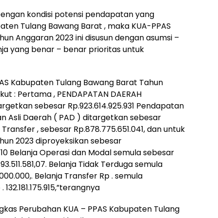
Dengan kondisi potensi pendapatan yang
paten Tulang Bawang Barat , maka KUA-PPAS
un Anggaran 2023 ini disusun dengan asumsi –
ja yang benar – benar prioritas untuk
PAS Kabupaten Tulang Bawang Barat Tahun
rikut : Pertama , PENDAPATAN DAERAH
rgetkan sebesar Rp.923.614.925.931 Pendapatan
 Asli Daerah ( PAD ) ditargetkan sebesar
Transfer , sebesar Rp.878.775.651.041, dan untuk
un 2023 diproyeksikan sebesar
as 10 Belanja Operasi dan Modal semula sebesar
93.511.581,07. Belanja Tidak Terduga semula
000.000,. Belanja Transfer Rp . semula
. 132.181.175.915,”terangnya
gkas Perubahan KUA – PPAS Kabupaten Tulang