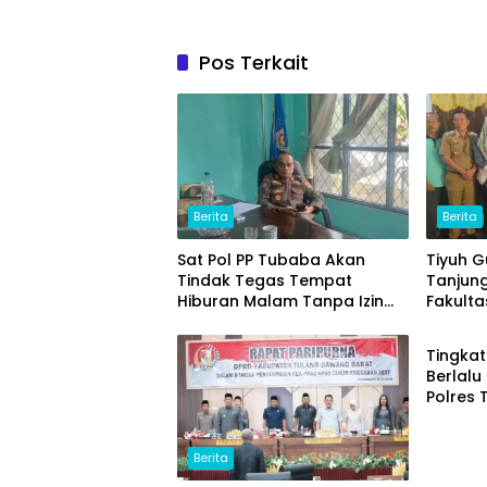
Pos Terkait
Berita
Berita
Sat Pol PP Tubaba Akan
Tiyuh 
Tindak Tegas Tempat
Tanjun
Hiburan Malam Tanpa Izin
Fakulta
Berita
dan Jual Miras
(ITERA
Ikan L
Tingka
Unggul
Berlalu 
Polres
Progra
School 
Berita