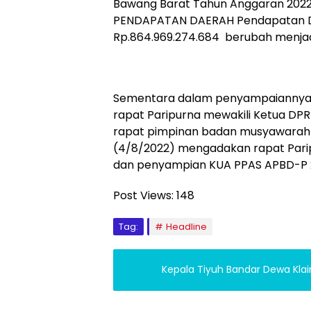
Bawang Barat Tahun Anggaran 2022 ,
PENDAPATAN DAERAH Pendapatan Dae
Rp.864.969.274.684 berubah menjadi 
Sementara dalam penyampaiannya, B
rapat Paripurna mewakili Ketua D
rapat pimpinan badan musyawarah p
(4/8/2022) mengadakan rapat Par
dan penyampian KUA PPAS APBD-P 20
Post Views:
148
Tag:
Headline
Kepala Tiyuh Bandar Dewa Kla