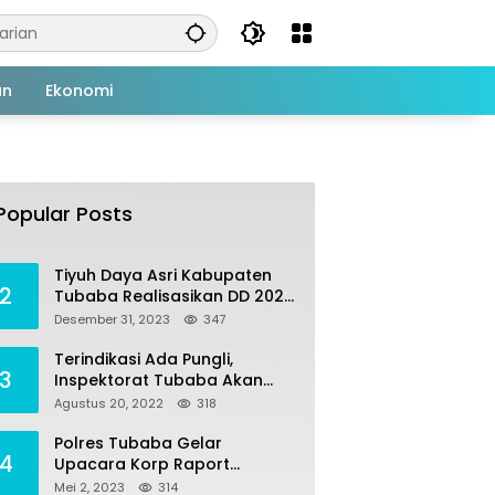
an
Ekonomi
Tiyuh Mulya Kencana
1
Realisasikan Dana Desa
Popular Posts
tahun 2022 Untuk sejumlah
Juli 4, 2022
383
Program Pembangunan
Tiyuh Daya Asri Kabupaten
2
Tubaba Realisasikan DD 2023
Untuk Sejumlah Program
Desember 31, 2023
347
Pembangunan
Terindikasi Ada Pungli,
3
Inspektorat Tubaba Akan
Panggil Kepala SDN 7
Agustus 20, 2022
318
Penumangan Baru
Polres Tubaba Gelar
4
Upacara Korp Raport
Kenaikan Pangkat
Mei 2, 2023
314