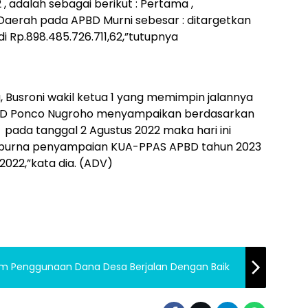
 adalah sebagai berikut : Pertama ,
rah pada APBD Murni sebesar : ditargetkan
Rp.898.485.726.711,62,”
tutupnya
usroni wakil ketua 1 yang memimpin jalannya
PRD Ponco Nugroho menyampaikan berdasarkan
ada tanggal 2 Agustus 2022 maka hari ini
ipurna penyampaian KUA-PPAS APBD tahun 2023
22,”kata dia. (ADV)
im Penggunaan Dana Desa Berjalan Dengan Baik