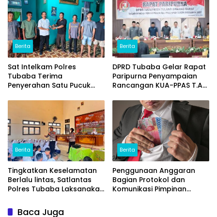
Potensi Ikan Lomou
Menjadi Prodak Unggulan
Berita
Berita
Sat Intelkam Polres
DPRD Tubaba Gelar Rapat
Tubaba Terima
Paripurna Penyampaian
Penyerahan Satu Pucuk
Rancangan KUA-PPAS T.A
Senpi Ilegal Dari
2027
Masyarakat
Berita
Berita
Tingkatkan Keselamatan
Penggunaan Anggaran
Berlalu lintas, Satlantas
Bagian Protokol dan
Polres Tubaba Laksanakan
Komunikasi Pimpinan
Program Police Goes To
Tubaba T.A2025 Diduga
School di SMAN 1 Tumijajar
Syarat Masalah. Ada
Baca Juga
Indikasi Tumpang Tindih