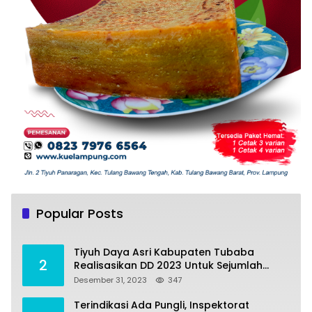
Tiyuh Mulya Kencana Realisasikan Dana
1
Desa tahun 2022 Untuk sejumlah Program
Popular Posts
Pembangunan
Juli 4, 2022
382
Tiyuh Daya Asri Kabupaten Tubaba
2
Realisasikan DD 2023 Untuk Sejumlah
Program Pembangunan
Desember 31, 2023
347
Terindikasi Ada Pungli, Inspektorat