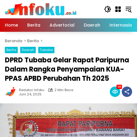
Langsung
ke
konten
Home
Berita
Advertorial
Daerah
Internasiona
Beranda
Berita
Berita
Daerah
Tubaba
DPRD Tubaba Gelar Rapat Paripurna
Dalam Rangka Penyampaian KUA-
PPAS APBD Perubahan Th 2025
98
Redaksi Infoku
2 Min Baca
Juni 24, 2025