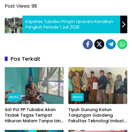
Post Views:
98
Kapolres Tubaba Pimpin Upacara Kenaikan
Pangkat Periode 1 Juli 2025
Pos Terkait
Berita
Berita
Sat Pol PP Tubaba Akan
Tiyuh Gunung Katun
Tindak Tegas Tempat
Tanjungan Gandeng
Hiburan Malam Tanpa Izin
Fakultas Teknologi Industri
dan Jual Miras
(ITERA) Kembangkan