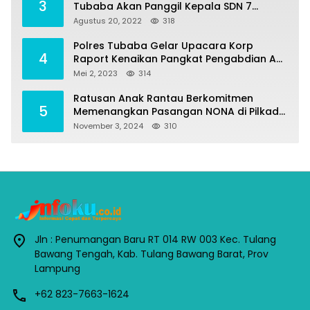
3
Tubaba Akan Panggil Kepala SDN 7
Penumangan Baru
Agustus 20, 2022
318
Polres Tubaba Gelar Upacara Korp
4
Raport Kenaikan Pangkat Pengabdian AKP
Alaidin Effendi
Mei 2, 2023
314
Ratusan Anak Rantau Berkomitmen
5
Memenangkan Pasangan NONA di Pilkada
Tubaba 2024
November 3, 2024
310
Jln : Penumangan Baru RT 014 RW 003 Kec. Tulang
Bawang Tengah, Kab. Tulang Bawang Barat, Prov
Lampung
+62 823-7663-1624