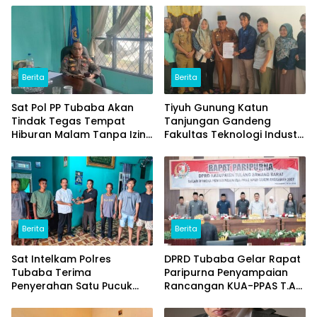
Berita
Berita
Sat Pol PP Tubaba Akan
Tiyuh Gunung Katun
Tindak Tegas Tempat
Tanjungan Gandeng
Hiburan Malam Tanpa Izin
Fakultas Teknologi Industri
dan Jual Miras
(ITERA) Kembangkan
Potensi Ikan Lomou
Menjadi Prodak Unggulan
Berita
Berita
Sat Intelkam Polres
DPRD Tubaba Gelar Rapat
Tubaba Terima
Paripurna Penyampaian
Penyerahan Satu Pucuk
Rancangan KUA-PPAS T.A
Senpi Ilegal Dari
2027
Masyarakat