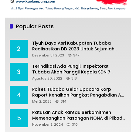
Tiyuh Mulya Kencana Realisasikan Dana
1
Desa tahun 2022 Untuk sejumlah Program
Popular Posts
Pembangunan
Juli 4, 2022
382
Tiyuh Daya Asri Kabupaten Tubaba
2
Realisasikan DD 2023 Untuk Sejumlah
Program Pembangunan
Desember 31, 2023
347
Terindikasi Ada Pungli, Inspektorat
3
Tubaba Akan Panggil Kepala SDN 7
Penumangan Baru
Agustus 20, 2022
318
Polres Tubaba Gelar Upacara Korp
4
Raport Kenaikan Pangkat Pengabdian AKP
Alaidin Effendi
Mei 2, 2023
314
Ratusan Anak Rantau Berkomitmen
5
Memenangkan Pasangan NONA di Pilkada
Tubaba 2024
November 3, 2024
310