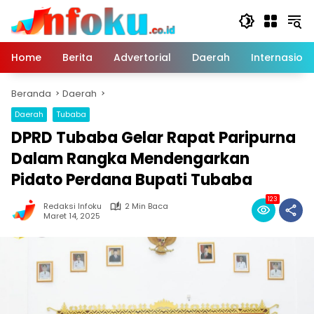
Langsung
ke
konten
Home
Berita
Advertorial
Daerah
Internasiona
Beranda
Daerah
Daerah
Tubaba
DPRD Tubaba Gelar Rapat Paripurna
Dalam Rangka Mendengarkan
Pidato Perdana Bupati Tubaba
123
Redaksi Infoku
2 Min Baca
Maret 14, 2025