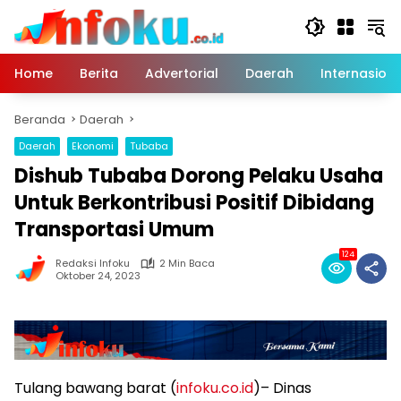
Langsung
ke
konten
Home
Berita
Advertorial
Daerah
Internasiona
Beranda
Daerah
Daerah
Ekonomi
Tubaba
Dishub Tubaba Dorong Pelaku Usaha
Untuk Berkontribusi Positif Dibidang
Transportasi Umum
124
Redaksi Infoku
2 Min Baca
Oktober 24, 2023
Tulang bawang barat (
infoku.co.id
)– Dinas