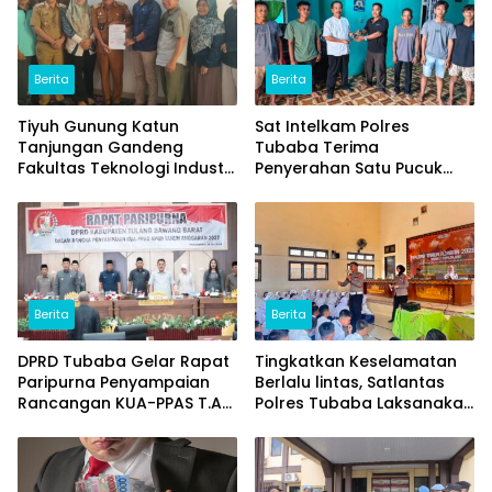
Berita
Berita
Tiyuh Gunung Katun
Sat Intelkam Polres
Tanjungan Gandeng
Tubaba Terima
Fakultas Teknologi Industri
Penyerahan Satu Pucuk
(ITERA) Kembangkan
Senpi Ilegal Dari
Potensi Ikan Lomou
Masyarakat
Menjadi Prodak Unggulan
Berita
Berita
DPRD Tubaba Gelar Rapat
Tingkatkan Keselamatan
Paripurna Penyampaian
Berlalu lintas, Satlantas
Rancangan KUA-PPAS T.A
Polres Tubaba Laksanakan
2027
Program Police Goes To
School di SMAN 1 Tumijajar