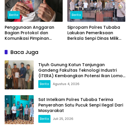
Berita
Berita
Penggunaan Anggaran
Sipropam Polres Tubaba
Bagian Protokol dan
Lakukan Pemeriksaan
Komunikasi Pimpinan
Berkala Senpi Dinas Milik
Tubaba T.A2025 Diduga
Personel Polres dan Polsek
Syarat Masalah. Ada
Baca Juga
Indikasi Tumpang Tindih
dan Kegiatan Fiktif
Tiyuh Gunung Katun Tanjungan
Gandeng Fakultas Teknologi Industri
(ITERA) Kembangkan Potensi Ikan Lomou
Menjadi Prodak Unggulan
Berita
Agustus 4, 2026
Sat Intelkam Polres Tubaba Terima
Penyerahan Satu Pucuk Senpi Ilegal Dari
Masyarakat
Berita
Juli 25, 2026