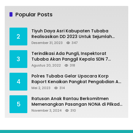
Tiyuh Mulya Kencana Realisasikan Dana
1
Desa tahun 2022 Untuk sejumlah Program
Popular Posts
Pembangunan
Juli 4, 2022
380
Tiyuh Daya Asri Kabupaten Tubaba
2
Realisasikan DD 2023 Untuk Sejumlah
Program Pembangunan
Desember 31, 2023
347
Terindikasi Ada Pungli, Inspektorat
3
Tubaba Akan Panggil Kepala SDN 7
Penumangan Baru
Agustus 20, 2022
318
Polres Tubaba Gelar Upacara Korp
4
Raport Kenaikan Pangkat Pengabdian AKP
Alaidin Effendi
Mei 2, 2023
314
Ratusan Anak Rantau Berkomitmen
5
Memenangkan Pasangan NONA di Pilkada
Tubaba 2024
November 3, 2024
310