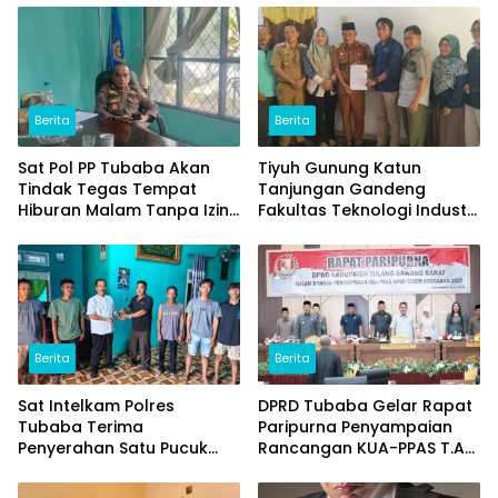
Berita
Berita
Sat Pol PP Tubaba Akan
Tiyuh Gunung Katun
Tindak Tegas Tempat
Tanjungan Gandeng
Hiburan Malam Tanpa Izin
Fakultas Teknologi Industri
dan Jual Miras
(ITERA) Kembangkan
Potensi Ikan Lomou
Menjadi Prodak Unggulan
Berita
Berita
Sat Intelkam Polres
DPRD Tubaba Gelar Rapat
Tubaba Terima
Paripurna Penyampaian
Penyerahan Satu Pucuk
Rancangan KUA-PPAS T.A
Senpi Ilegal Dari
2027
Masyarakat