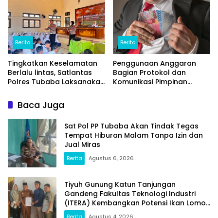
Berita
Berita
Tingkatkan Keselamatan
Penggunaan Anggaran
Berlalu lintas, Satlantas
Bagian Protokol dan
Polres Tubaba Laksanakan
Komunikasi Pimpinan
Program Police Goes To
Tubaba T.A2025 Diduga
School di SMAN 1 Tumijajar
Syarat Masalah. Ada
Baca Juga
Indikasi Tumpang Tindih
dan Kegiatan Fiktif
Sat Pol PP Tubaba Akan Tindak Tegas
Tempat Hiburan Malam Tanpa Izin dan
Jual Miras
Berita
Agustus 6, 2026
Tiyuh Gunung Katun Tanjungan
Gandeng Fakultas Teknologi Industri
(ITERA) Kembangkan Potensi Ikan Lomou
Menjadi Prodak Unggulan
Berita
Agustus 4, 2026