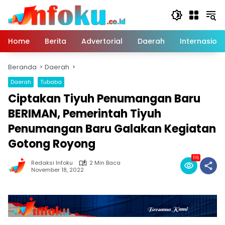
Langsung
ke
konten
Home
Berita
Advertorial
Daerah
Internasiona
Beranda
Daerah
Daerah
Tubaba
Ciptakan Tiyuh Penumangan Baru
BERIMAN, Pemerintah Tiyuh
Penumangan Baru Galakan Kegiatan
Gotong Royong
116
Redaksi Infoku
2 Min Baca
November 18, 2022