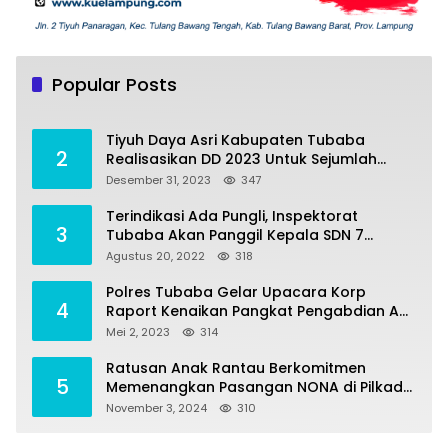
Tiyuh Mulya Kencana Realisasikan Dana
1
Desa tahun 2022 Untuk sejumlah Program
Popular Posts
Pembangunan
Juli 4, 2022
383
Tiyuh Daya Asri Kabupaten Tubaba
2
Realisasikan DD 2023 Untuk Sejumlah
Program Pembangunan
Desember 31, 2023
347
Terindikasi Ada Pungli, Inspektorat
3
Tubaba Akan Panggil Kepala SDN 7
Penumangan Baru
Agustus 20, 2022
318
Polres Tubaba Gelar Upacara Korp
4
Raport Kenaikan Pangkat Pengabdian AKP
Alaidin Effendi
Mei 2, 2023
314
Ratusan Anak Rantau Berkomitmen
5
Memenangkan Pasangan NONA di Pilkada
Tubaba 2024
November 3, 2024
310