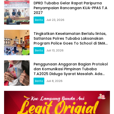
DPRD Tubaba Gelar Rapat Paripurna
Penyampaian Rancangan KUA-PPAS T.A
2027
Berita
Juli 23, 2026
Tingkatkan Keselamatan Berlalu lintas,
Satlantas Polres Tubaba Laksanakan
Program Police Goes To School di SMAN
1 Tumijajar
Berita
Juli 13, 2026
Penggunaan Anggaran Bagian Protokol
dan Komunikasi Pimpinan Tubaba
T.A2025 Diduga Syarat Masalah. Ada
Indikasi Tumpang Tindih dan Kegiatan
Berita
Juli 8, 2026
Fiktif