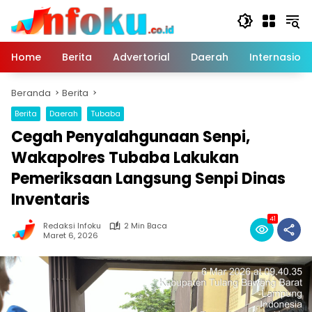
Langsung
ke
konten
Home
Berita
Advertorial
Daerah
Internasiona
Beranda
Berita
Berita
Daerah
Tubaba
Cegah Penyalahgunaan Senpi,
Wakapolres Tubaba Lakukan
Pemeriksaan Langsung Senpi Dinas
Inventaris
41
Redaksi Infoku
2 Min Baca
Maret 6, 2026