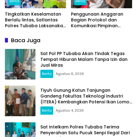
Berita
Berita
Tingkatkan Keselamatan
Penggunaan Anggaran
Berlalu lintas, Satlantas
Bagian Protokol dan
Polres Tubaba Laksanakan
Komunikasi Pimpinan
Program Police Goes To
Tubaba T.A2025 Diduga
School di SMAN 1 Tumijajar
Syarat Masalah. Ada
Baca Juga
Indikasi Tumpang Tindih
dan Kegiatan Fiktif
Sat Pol PP Tubaba Akan Tindak Tegas
Tempat Hiburan Malam Tanpa Izin dan
Jual Miras
Berita
Agustus 6, 2026
Tiyuh Gunung Katun Tanjungan
Gandeng Fakultas Teknologi Industri
(ITERA) Kembangkan Potensi Ikan Lomou
Menjadi Prodak Unggulan
Berita
Agustus 4, 2026
Sat Intelkam Polres Tubaba Terima
Penyerahan Satu Pucuk Senpi Ilegal Dari