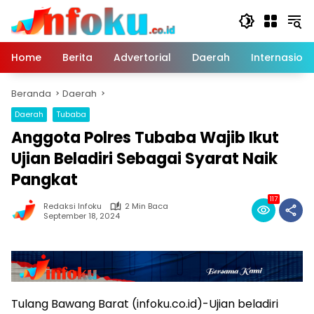
Langsung
ke
konten
Home
Berita
Advertorial
Daerah
Internasiona
Beranda
Daerah
Daerah
Tubaba
Anggota Polres Tubaba Wajib Ikut
Ujian Beladiri Sebagai Syarat Naik
Pangkat
117
Redaksi Infoku
2 Min Baca
September 18, 2024
Tulang Bawang Barat (infoku.co.id)-Ujian beladiri