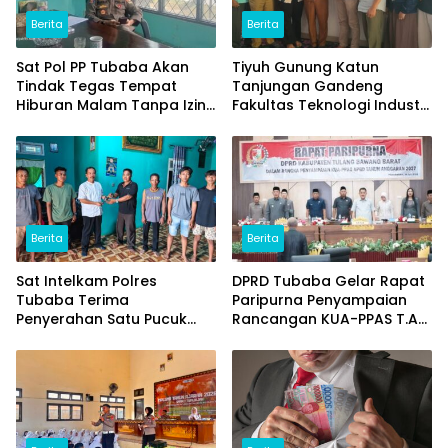
Berita
Berita
Sat Pol PP Tubaba Akan
Tiyuh Gunung Katun
Tindak Tegas Tempat
Tanjungan Gandeng
Hiburan Malam Tanpa Izin
Fakultas Teknologi Industri
dan Jual Miras
(ITERA) Kembangkan
Potensi Ikan Lomou
Menjadi Prodak Unggulan
Berita
Berita
Sat Intelkam Polres
DPRD Tubaba Gelar Rapat
Tubaba Terima
Paripurna Penyampaian
Penyerahan Satu Pucuk
Rancangan KUA-PPAS T.A
Senpi Ilegal Dari
2027
Masyarakat