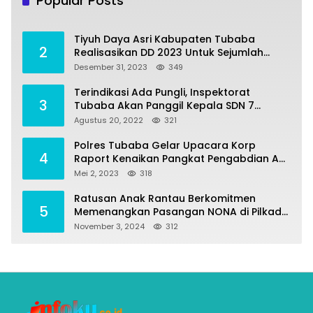
Popular Posts
Pembangunan
Juli 4, 2022
383
Tiyuh Daya Asri Kabupaten Tubaba
2
Realisasikan DD 2023 Untuk Sejumlah
Program Pembangunan
Desember 31, 2023
349
Terindikasi Ada Pungli, Inspektorat
3
Tubaba Akan Panggil Kepala SDN 7
Penumangan Baru
Agustus 20, 2022
321
Polres Tubaba Gelar Upacara Korp
4
Raport Kenaikan Pangkat Pengabdian AKP
Alaidin Effendi
Mei 2, 2023
318
Ratusan Anak Rantau Berkomitmen
5
Memenangkan Pasangan NONA di Pilkada
Tubaba 2024
November 3, 2024
312