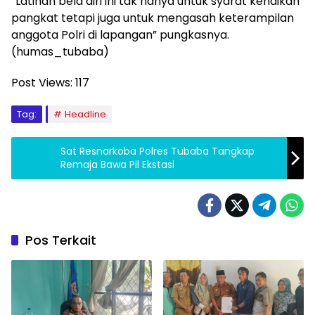
“Latihan bela diri ini tak hanya untuk syarat kenaikan
pangkat tetapi juga untuk mengasah keterampilan
anggota Polri di lapangan” pungkasnya.
(humas_tubaba)
Post Views:
117
Tag:
Headline
Sat Resnarkoba Polres Tubaba Tangkap
Remaja Bawa Pil Ekstasi
Pos Terkait