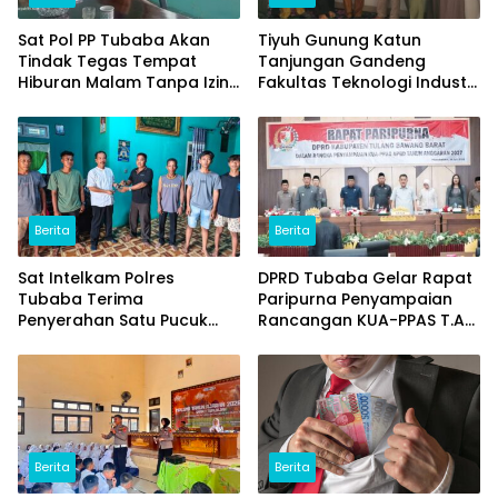
Sat Pol PP Tubaba Akan
Tiyuh Gunung Katun
Tindak Tegas Tempat
Tanjungan Gandeng
Hiburan Malam Tanpa Izin
Fakultas Teknologi Industri
dan Jual Miras
(ITERA) Kembangkan
Potensi Ikan Lomou
Menjadi Prodak Unggulan
Berita
Berita
Sat Intelkam Polres
DPRD Tubaba Gelar Rapat
Tubaba Terima
Paripurna Penyampaian
Penyerahan Satu Pucuk
Rancangan KUA-PPAS T.A
Senpi Ilegal Dari
2027
Masyarakat
Berita
Berita