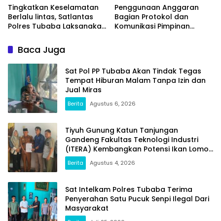
Tingkatkan Keselamatan
Penggunaan Anggaran
Berlalu lintas, Satlantas
Bagian Protokol dan
Polres Tubaba Laksanakan
Komunikasi Pimpinan
Program Police Goes To
Tubaba T.A2025 Diduga
School di SMAN 1 Tumijajar
Syarat Masalah. Ada
Baca Juga
Indikasi Tumpang Tindih
dan Kegiatan Fiktif
Sat Pol PP Tubaba Akan Tindak Tegas
Tempat Hiburan Malam Tanpa Izin dan
Jual Miras
Berita
Agustus 6, 2026
Tiyuh Gunung Katun Tanjungan
Gandeng Fakultas Teknologi Industri
(ITERA) Kembangkan Potensi Ikan Lomou
Menjadi Prodak Unggulan
Berita
Agustus 4, 2026
Sat Intelkam Polres Tubaba Terima
Penyerahan Satu Pucuk Senpi Ilegal Dari
Masyarakat