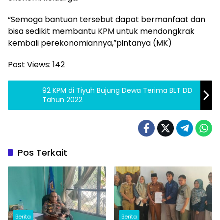
“Semoga bantuan tersebut dapat bermanfaat dan
bisa sedikit membantu KPM untuk mendongkrak
kembali perekonomiannya,”pintanya (MK)
Post Views:
142
92 KPM di Tiyuh Bujung Dewa Terima BLT DD
Tahun 2022
Pos Terkait
Berita
Berita