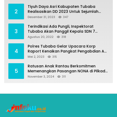
Tiyuh Daya Asri Kabupaten Tubaba
2
Realisasikan DD 2023 Untuk Sejumlah
Program Pembangunan
Desember 31, 2023
347
Terindikasi Ada Pungli, Inspektorat
3
Tubaba Akan Panggil Kepala SDN 7
Penumangan Baru
Agustus 20, 2022
318
Polres Tubaba Gelar Upacara Korp
4
Raport Kenaikan Pangkat Pengabdian AKP
Alaidin Effendi
Mei 2, 2023
315
Ratusan Anak Rantau Berkomitmen
5
Memenangkan Pasangan NONA di Pilkada
Tubaba 2024
November 3, 2024
311