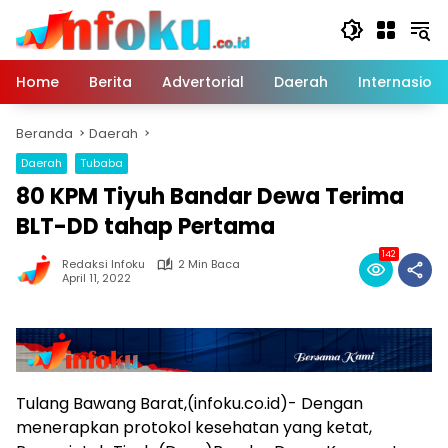
Langsung
ke
konten
Home
Berita
Advertorial
Daerah
Internasiona
Beranda
Daerah
Daerah
Tubaba
80 KPM Tiyuh Bandar Dewa Terima
BLT-DD tahap Pertama
142
Redaksi Infoku
2 Min Baca
April 11, 2022
Tulang Bawang Barat,(infoku.co.id)- Dengan
menerapkan protokol kesehatan yang ketat,